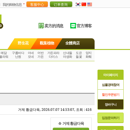
我的购物信息
卖方的消息
官方博客
0
野生花
觀葉植物
全體商店
예담
구름바다
아네
어반
가든파라
산내들
도은
양지
플라워
난원
모네
가든
다이스
야생화
들꽃
화훼
마이페이지
심폴경매참여
할인쿠폰받기
장바구니
거제 황금다육, 2026.07.07 14:53:07, 조회 : 416
입점문의하기
거제 황금다육