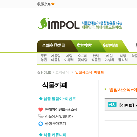
收藏京东
全部商品类目
卖方搜索
多肉植物
푸른
어울림
미림
오드리
한빛
예일
리빙
학
농원
식물원
야생화
꽃마당
식물원
야생화
플라워
> 고객센터 >
입점사소식+이벤트
식물카페
입점사소식+
◆ 심폴 알림이+이벤트
【이벤트】●
판매자이벤트+새소식
심폴에서 알립니다
생생 구매후기
◆ 식물 커뮤니티