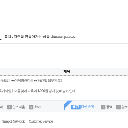
출처 : 자연을 만들어가는 심폴
china.simpol.co.kr
제목
신상품】●●거제황금다육●● 7월7일 업뎃완료!!
특가세일】여름맞이 다육이 1,000원 경매 및 배송비 안내
월간
검색순위
라
안스리움
호야
동백
알로
Simpol Network
Customer Service