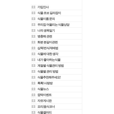
가입인사
식물 초보 길라잡이
식물이름 문의
우리집 어울리는 식물상담
나의 생육일기
병충해 관련
화분 분갈이관련
삽목/번식/재배법
식물에 대한 생각
내가 좋아하는식물
계절별 식물관리 방법
식물별 관리 방법
식물추천해주세요!
톡톡!사랑방
식물뉴스
깜딱이벤트
자유게시판
요리/음식코너
식물갤러리