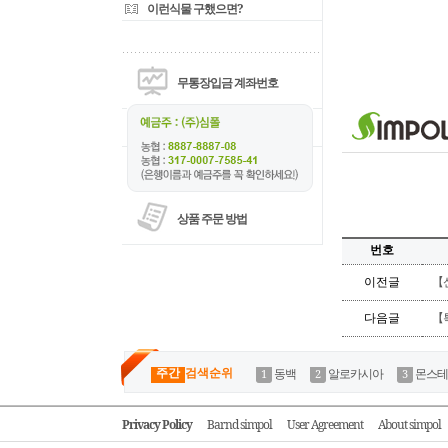
이런식물 구했으면?
무통장입금 계좌번호
상품 주문 방법
번호
이전글
【
다음글
【
주간
검색순위
동백
알로카시아
몬스테
Privacy Policy
Barnd simpol
User Agreement
About simpol