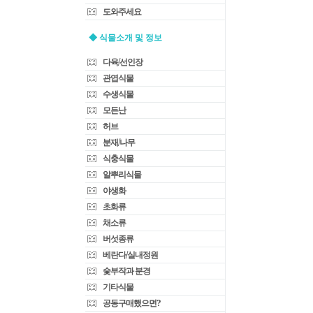
도와주세요
◆ 식물소개 및 정보
다육/선인장
관엽식물
수생식물
모든난
허브
분재/나무
식충식물
알뿌리식물
야생화
초화류
채소류
버섯종류
베란다/실내정원
숯부작과 분경
기타식물
공동구매했으면?