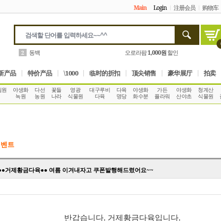
Main
Login
注册会员
购物车
몬스테라
2
나만의화원
5,000원
할인
3
新产品
特价产品
\1000
临时的折扣
顶尖销售
豪华展厅
拍卖
림원
야생화
다선
꽃들
영광
대구루비
다육
야생화
가든
야생화
청계산
녹원
농원
나라
식물원
다육
명당
화수분
플라워
산야초
식물원
이벤트
●거제황금다육●● 여름 이겨내자고 쿠폰발행해드렸어요~~
반갑습니다. 거제황금다육입니다.