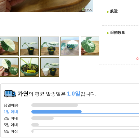
航运
采购数量
가연
1.0일
의 평균 발송일은
입니다.
당일배송
1일 이내
2일 이내
3일 이내
4일 이상