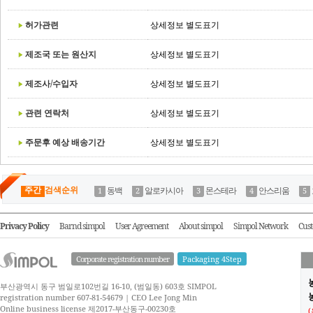
허가관련
상세정보 별도표기
제조국 또는 원산지
상세정보 별도표기
제조사/수입자
상세정보 별도표기
관련 연락처
상세정보 별도표기
주문후 예상 배송기간
상세정보 별도표기
주간
검색순위
동백
알로카시아
몬스테라
안스리움
Privacy Policy
Barnd simpol
User Agreement
About simpol
Simpol Network
Cust
Corporate registration number
Packaging 4Step
부산광역시 동구 범일로102번길 16-10, (범일동) 603호 SIMPOL
농
registration number 607-81-54679 | CEO Lee Jong Min
Online business license 제2017-부산동구-00230호