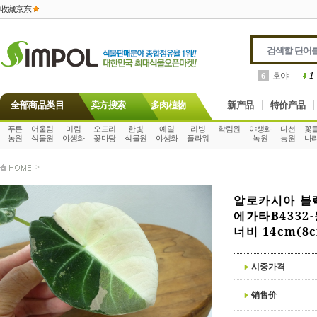
收藏京东
호야
1
6
全部商品类目
卖方搜索
多肉植物
新产品
特价产品
푸른
어울림
미림
오드리
한빛
예일
리빙
학림원
야생화
다선
꽃
농원
식물원
야생화
꽃마당
식물원
야생화
플라워
녹원
농원
나
>
알로카시아 블
에가타B4332
너비 14cm(8
시중가격
销售价