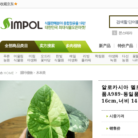
收藏京东
필로덴드론
6
全部商品类目
卖方搜索
多肉植物
新产品
特价产品
푸른
어울림
미림
오드리
한빛
예일
리빙
학림원
야생화
다선
꽃
농원
식물원
야생화
꽃마당
식물원
야생화
플라워
녹원
농원
나
>
观叶植物
>
木本类
알로카시아 멜
품A989-동일
16cm,너비 1
시중가격
销售价