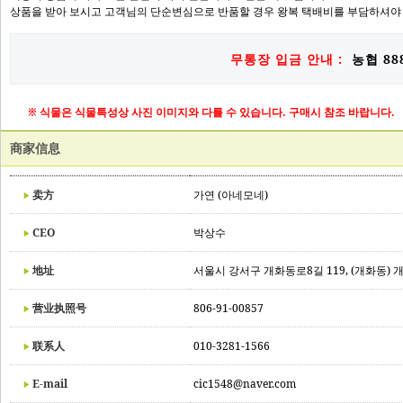
상품을 받아 보시고 고객님의 단순변심으로 반품할 경우 왕복 택배비를 부담하셔야
무통장 입금 안내 :
농협 888
※ 식물은 식물특성상 사진 이미지와 다를 수 있습니다. 구매시 참조 바랍니다.
商家信息
卖方
가연 (아네모네)
CEO
박상수
地址
서울시 강서구 개화동로8길 119, (개화동) 
营业执照号
806-91-00857
联系人
010-3281-1566
E-mail
cic1548@naver.com