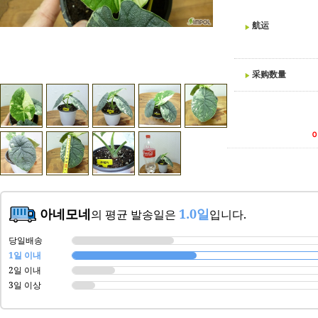
航运
采购数量
아네모네
1.0일
의 평균 발송일은
입니다.
당일배송
1일 이내
2일 이내
3일 이상