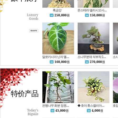
흑금강
몬스테라 델리시오사 크림브륄레 13 동일품배송
Luxury
250,000
원
150,000
원
Goods
알로카시아 닌자 옐로우 바리에가타,후발색A1136-동일품배송,무료배송,높이 12cm,너비 13cm(8cm화분)
소나무분재 석부작 26~ 2000/ 동일품배송
160,000
원
270,000
원
特价产品
은행나무 화분 정원수 136
◆ 호야 휴스켈리아나(예쁜소품)~작고 앙증맞은 아름다운 잎색이 돋보이는 휴스켈리아나입니다.
Today's
43,000
원
4,000
원
Bigsale