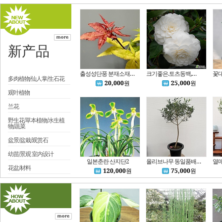
新产品
출성성단풍 분재소재목 42번
크기좋은.토츠동백,동일품-802.토르체
多肉植物/仙人掌/生石花
20,000
원
25,000
원
观叶植物
兰花
野生花/草本植物/水生植
物/蔬菜
盆景/盆栽/观赏石
幼苗/景观 室内设计
일본춘란 산지단2
올리브나무 동일품배송 높이98 너비57 1번
花盆/材料
120,000
원
75,000
원