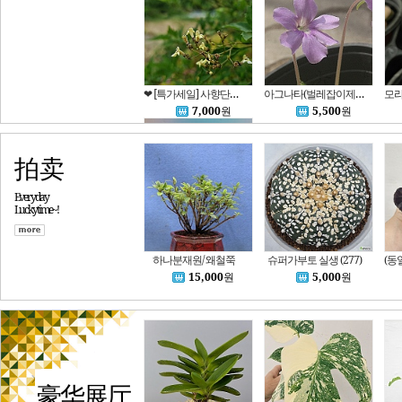
❤ [특가세일] 사향단풍나무 = 사향 단풍나무 2
아그나타(벌레잡이제비꽃)
7,000
원
5,500
원
拍卖
Everyday
Luckytime~!
일본 소품 낙엽송 (마지막)
100,000
원
하나분재원/ 왜철쭉
슈퍼가부토 실생 (277)
15,000
원
5,000
원
豪华展厅