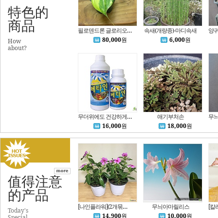
特色的
商品
필로덴드론 글로리오섬 바리에가타B4390-동일품배송,무료배송,높이 16cm,너비 19cm
속새(개량종)-마디속새
80,000
원
6,000
원
How
about?
무더위에도 건강하게!!베타인500cc동해예방.고온장해#유기농비료
애기부처손
16,000
원
18,000
원
值得注意
的产品
[나인플라워](2개묶음) 핑크색 꽃이 매력적인 목일일초 149 화원 농원
무늬아마릴리스
Today's
14,900
원
10,000
원
Special