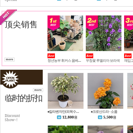
顶尖销售
Best
Best
Best
청년농부 휘커스 움베르타
우창꽃 루엘리아 보라색
临时的折扣
♠칼라벤자민(외목수형)- 아름다운 외목수형의 실내 공기정화식물
♠크로산드라 - 소품
Discount
12,800
원
5,500
원
Show~!