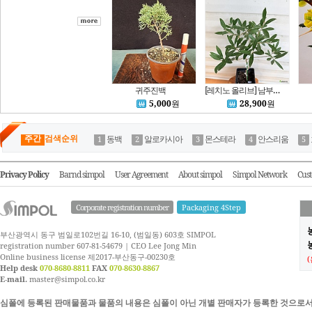
귀주진백
[레치노 올리브] 남부노지월동 이탈리아의 대표적인 품종이며 자가수정으로 열매를 맺음 S3539 -동일품배송- 높이:66cm 폭:43cm
5,000
원
28,900
원
주간
검색순위
동백
알로카시아
몬스테라
안스리움
Privacy Policy
Barnd simpol
User Agreement
About simpol
Simpol Network
Cust
Corporate registration number
Packaging 4Step
부산광역시 동구 범일로102번길 16-10, (범일동) 603호 SIMPOL
농
registration number 607-81-54679 | CEO Lee Jong Min
Online business license 제2017-부산동구-00230호
Help desk
070-8680-8811
FAX
070-8630-8867
E-mail.
master@simpol.co.kr
심폴에 등록된 판매물품과 물품의 내용은 심폴이 아닌 개별 판매자가 등록한 것으로서