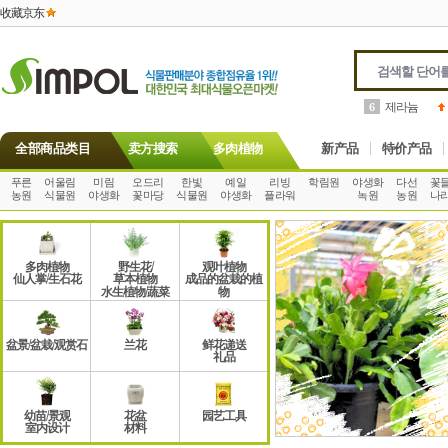
收藏京东
제라늄
6
全部商品类目
卖方搜索
多肉植物
新产品
特价产品
푸른
어울림
미림
오드리
한빛
예일
리빙
학림원
야생화
다선
꽃
농원
식물원
야생화
꽃마당
식물원
야생화
플라워
녹원
농원
나
多肉植物
野生花/
观叶植物
仙人掌/生石花
草本植物
成品的盆栽的植
水生植物/蔬菜
物
盆景/盆栽/观赏石
兰花
鲜花递送
礼品
幼苗/景观
花盆
园艺工具
室内设计
材料