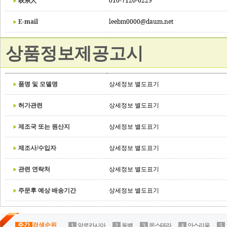
联系人
010-7120-6229
E-mail
leebm0000@daum.net
상품정보제공고시
품명 및 모델명
상세정보 별도표기
허가관련
상세정보 별도표기
제조국 또는 원산지
상세정보 별도표기
제조사/수입자
상세정보 별도표기
관련 연락처
상세정보 별도표기
주문후 예상 배송기간
상세정보 별도표기
주간
검색순위
알로카시아
동백
몬스테라
안스리움