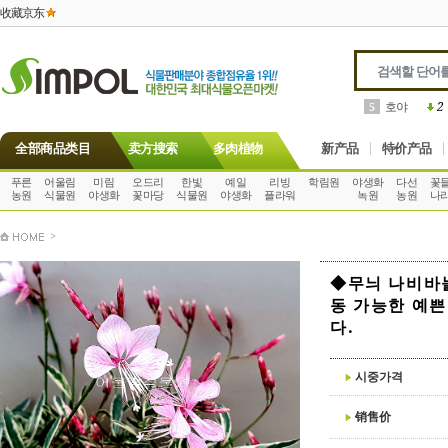
收藏京东
호야
2
5
全部商品类目
卖方搜索
多肉植物
新产品
特价产品
푸른
어울림
미림
오드리
한빛
예일
리빙
학림원
야생화
다선
꽃
농원
식물원
야생화
꽃마당
식물원
야생화
플라워
녹원
농원
나
>
◆무늬 나비바
동 가능한 예
다.
시중가격
销售价