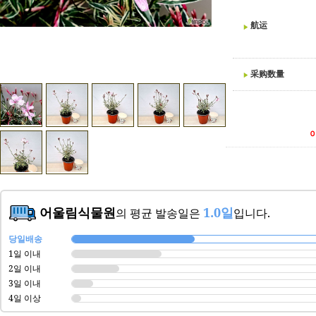
航运
采购数量
어울림식물원
1.0일
의 평균 발송일은
입니다.
당일배송
1일 이내
2일 이내
3일 이내
4일 이상