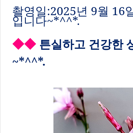
촬영일:2025
년 9
월
16
입니다~*^^*.
◆
◆
튼실하고 건강한 
~*^^*.