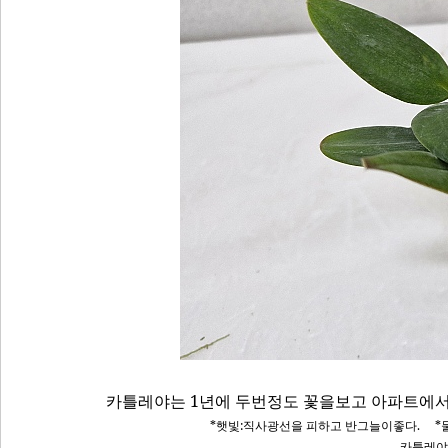
카틀레야는 1년에 두번정도 꽃을보고 아파트에서
*햇빛
:직사광선을 피하고 반그늘이좋다.
*
카틀레야는