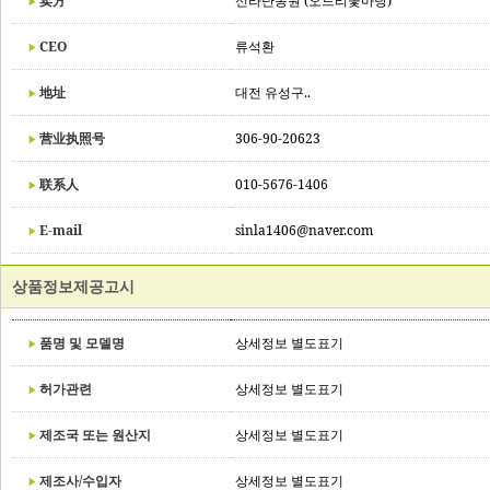
卖方
신라난농원 (오드리꽃마당)
CEO
류석환
地址
대전 유성구..
营业执照号
306-90-20623
联系人
010-5676-1406
E-mail
sinla1406@naver.com
상품정보제공고시
품명 및 모델명
상세정보 별도표기
허가관련
상세정보 별도표기
제조국 또는 원산지
상세정보 별도표기
제조사/수입자
상세정보 별도표기