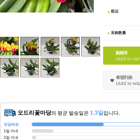
航运
采购数量
购物车
(Add to car
希望列表
(Add to wish
오드리꽃마당
1.3일
의 평균 발송일은
입니다.
당일배송
1일 이내
2일 이내