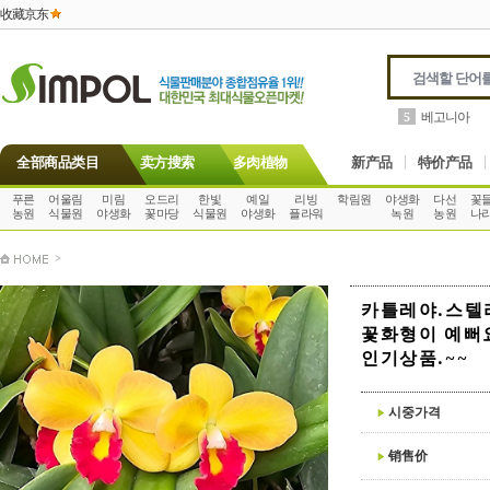
收藏京东
베고니아
5
全部商品类目
卖方搜索
多肉植物
新产品
特价产品
푸른
어울림
미림
오드리
한빛
예일
리빙
학림원
야생화
다선
꽃
농원
식물원
야생화
꽃마당
식물원
야생화
플라워
녹원
농원
나
>
카틀레야.스텔
꽃화형이 예뻐
인기상품.~~
시중가격
销售价