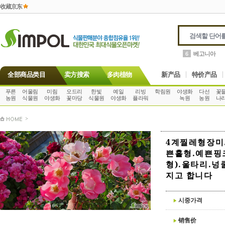
收藏京东
제라늄
7
全部商品类目
卖方搜索
多肉植物
新产品
特价产品
푸른
어울림
미림
오드리
한빛
예일
리빙
학림원
야생화
다선
꽃
농원
식물원
야생화
꽃마당
식물원
야생화
플라워
녹원
농원
나
>
4계찔레형장미
쁜홑형.예쁜핑
형).울타리.
지고 합니다
시중가격
销售价