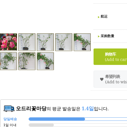
航运
采购数量
购物车
(Add to car
希望列表
(Add to wish
오드리꽃마당
1.4일
의 평균 발송일은
입니다.
당일배송
1일 이내