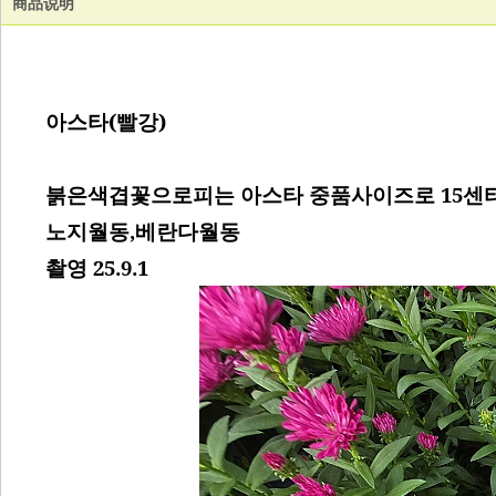
商品说明
아스타(빨강)
붉은색겹꽃으로피는 아스타 중품사이즈로 15센
노지월동,베란다월동
촬영 25.9.1