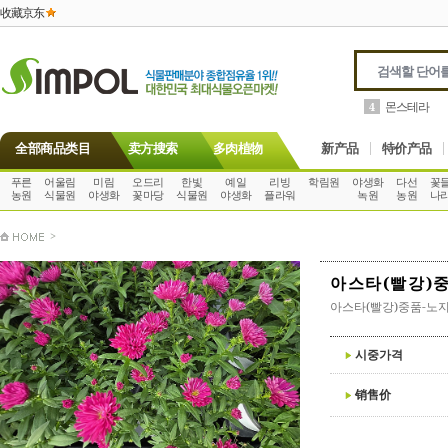
收藏京东
몬스테라
4
全部商品类目
卖方搜索
多肉植物
新产品
特价产品
푸른
어울림
미림
오드리
한빛
예일
리빙
학림원
야생화
다선
꽃
농원
식물원
야생화
꽃마당
식물원
야생화
플라워
녹원
농원
나
>
아스타(빨강)
아스타(빨강)중품-노
시중가격
销售价