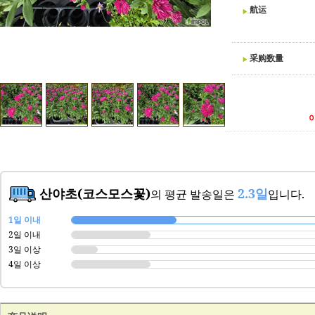
航运
采购数量
산야초(코스모스꽃)
2.3일
의 평균 발송일은
입니다.
1일 이내
2일 이내
3일 이상
4일 이상