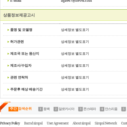
E-mail
agae67@never.com
상품정보제공고시
품명 및 모델명
상세정보 별도표기
허가관련
상세정보 별도표기
제조국 또는 원산지
상세정보 별도표기
제조사/수입자
상세정보 별도표기
관련 연락처
상세정보 별도표기
주문후 예상 배송기간
상세정보 별도표기
주간
검색순위
동백
알로카시아
몬스테라
안스리움
Privacy Policy
Barnd simpol
User Agreement
About simpol
Simpol Network
Cust