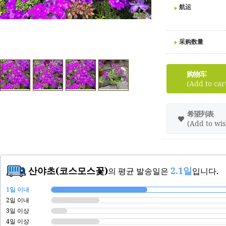
航运
采购数量
购物车
(Add to car
希望列表
(Add to wish
산야초(코스모스꽃)
2.1일
의 평균 발송일은
입니다.
1일 이내
2일 이내
3일 이상
4일 이상