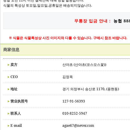
당일 오전 11시 이전 결제건에 대해 당일 발송합니다.
식물의 특성상 토요일,일요일,공휴일은 배송되지않습니다.
무통장 입금 안내 :
농협 888
※ 식물은 식물특성상 사진 이미지와 다를 수 있습니다. 구매시 참조 바랍니다.
商家信息
卖方
산야초 (산야초(코스모스꽃))
CEO
김정옥
地址
경기 의정부시 송산로 1170, (용현동)
营业执照号
127-91-56393
联系人
010-8252-5947
E-mail
agae67@never.com