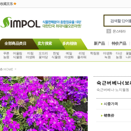
收藏京东
몬스테라
5
全部商品类目
卖方搜索
多肉植物
新产品
特价产品
푸른
어울림
미림
오드리
한빛
예일
리빙
학림원
야생화
다선
꽃
농원
식물원
야생화
꽃마당
식물원
야생화
플라워
녹원
농원
나
>
숙근버베나(보
숙근버베나-노지월동
시중가격
销售价