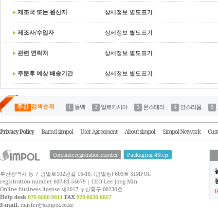
제조국 또는 원산지
상세정보 별도표기
제조사/수입자
상세정보 별도표기
관련 연락처
상세정보 별도표기
주문후 예상 배송기간
상세정보 별도표기
주간
검색순위
동백
알로카시아
몬스테라
안스리움
Privacy Policy
Barnd simpol
User Agreement
About simpol
Simpol Network
Cust
Corporate registration number
Packaging 4Step
부산광역시 동구 범일로102번길 16-10, (범일동) 603호 SIMPOL
농
registration number 607-81-54679 | CEO Lee Jong Min
Online business license 제2017-부산동구-00230호
Help desk
070-8680-8811
FAX
070-8630-8867
E-mail.
master@simpol.co.kr