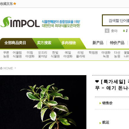
收藏京东
호야
1
6
全部商品类目
卖方搜索
多肉植物
新产品
特价产品
푸른
어울림
미림
오드리
한빛
예일
리빙
학림원
야생화
다선
꽃
농원
식물원
야생화
꽃마당
식물원
야생화
플라워
녹원
농원
나
>
❤ [특가세일]
무 = 애기 돈
销售价
航运