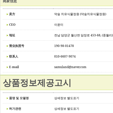
商家信息
卖方
약숲 치유식물정원 (약숲치유식물정원)
CEO
이윤미
地址
전남 담양군 월산면 담장로 453-68, (중월리)
营业执照号
190-98-01478
联系人
010-6607-9074
E-mail
samuland@naver.com
상품정보제공고시
품명 및 모델명
상세정보 별도표기
허가관련
상세정보 별도표기