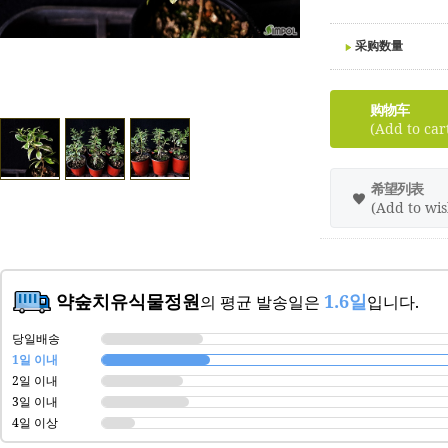
采购数量
购物车
(Add to car
希望列表
(Add to wish
약숲치유식물정원
1.6일
의 평균 발송일은
입니다.
당일배송
1일 이내
2일 이내
3일 이내
4일 이상