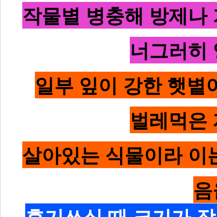
작물별 병충해 방제나 
너그러히 
일부 잎이 강한 햇볕
벌레먹은 
살아있는 식물이라
이
음
후기쓰실 때 크기가 