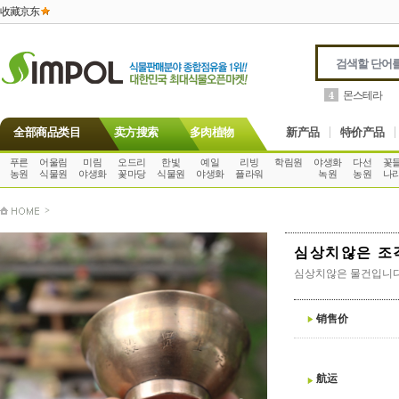
收藏京东
동백
4
5
全部商品类目
卖方搜索
多肉植物
新产品
特价产品
푸른
어울림
미림
오드리
한빛
예일
리빙
학림원
야생화
다선
꽃
농원
식물원
야생화
꽃마당
식물원
야생화
플라워
녹원
농원
나
>
심상치않은 조
심상치않은 물건입니다
销售价
航运