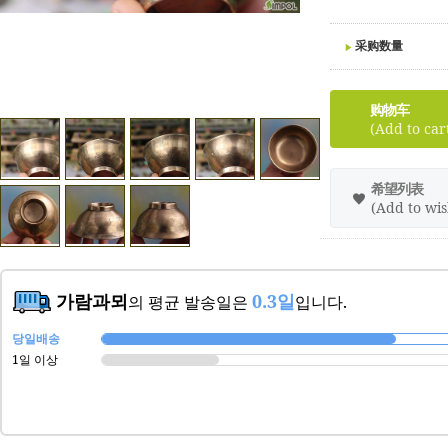
采购数量
购物车
(Add to car
希望列表
(Add to wish
가람과뫼
0.3일
의 평균 발송일은
입니다.
당일배송
1일 이상