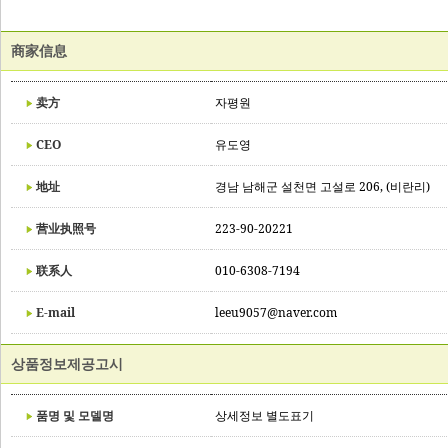
商家信息
卖方
자평원
CEO
유도영
地址
경남 남해군 설천면 고설로 206, (비란리)
营业执照号
223-90-20221
联系人
010-6308-7194
E-mail
leeu9057@naver.com
상품정보제공고시
품명 및 모델명
상세정보 별도표기