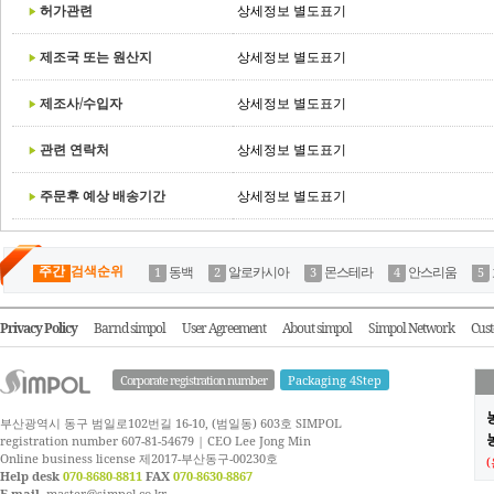
허가관련
상세정보 별도표기
제조국 또는 원산지
상세정보 별도표기
제조사/수입자
상세정보 별도표기
관련 연락처
상세정보 별도표기
주문후 예상 배송기간
상세정보 별도표기
주간
검색순위
동백
알로카시아
몬스테라
안스리움
Privacy Policy
Barnd simpol
User Agreement
About simpol
Simpol Network
Cust
Corporate registration number
Packaging 4Step
부산광역시 동구 범일로102번길 16-10, (범일동) 603호 SIMPOL
농
registration number 607-81-54679 | CEO Lee Jong Min
Online business license 제2017-부산동구-00230호
Help desk
070-8680-8811
FAX
070-8630-8867
E-mail.
master@simpol.co.kr