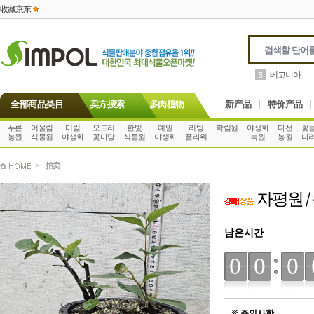
收藏京东
필로덴드론
6
全部商品类目
卖方搜索
多肉植物
新产品
特价产品
푸른
어울림
미림
오드리
한빛
예일
리빙
학림원
야생화
다선
꽃
농원
식물원
야생화
꽃마당
식물원
야생화
플라워
녹원
농원
나
>
拍卖
자평원 /
남은시간
00
0
※ 주의사항