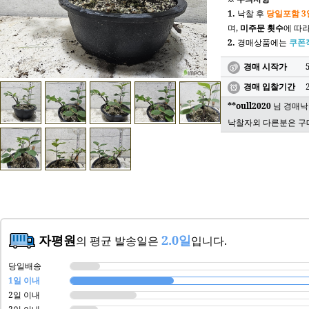
1.
낙찰 후
당일포함 3
며,
미주문 횟수
에 따
2.
경매상품에는
쿠폰
경매 시작가
경매 입찰기간
**oull2020
님 경매낙
낙찰자외 다른분은 구
자평원
2.0일
의 평균 발송일은
입니다.
당일배송
1일 이내
2일 이내