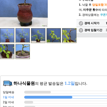
1.
낙찰 후
당일포함 3
며,
미주문 횟수
에 따
2.
경매상품에는
쿠폰
경매 시작가
경매 입찰기간
하나식물원
1.2일
의 평균 발송일은
입니다.
당일배송
1일 이내
2일 이내