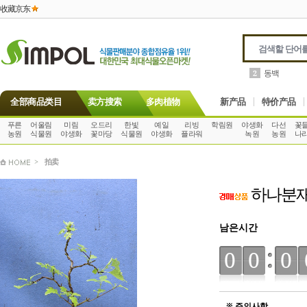
收藏京东
동백
2
全部商品类目
卖方搜索
多肉植物
新产品
特价产品
푸른
어울림
미림
오드리
한빛
예일
리빙
학림원
야생화
다선
꽃
농원
식물원
야생화
꽃마당
식물원
야생화
플라워
녹원
농원
나
>
拍卖
하나분재
남은시간
00
0
※ 주의사항