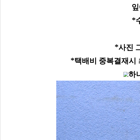
잎
*
*사진
*택배비 중복결재시
하