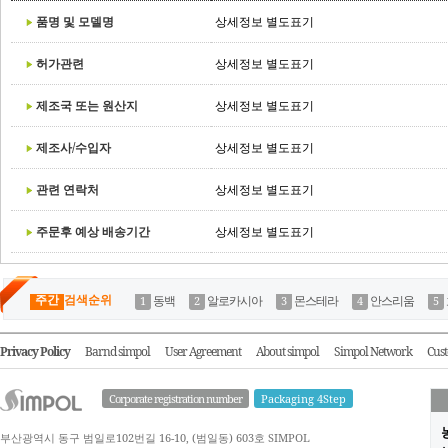
품명 및 모델명
상세정보 별도표기
허가관련
상세정보 별도표기
제조국 또는 원산지
상세정보 별도표기
제조사/수입자
상세정보 별도표기
관련 연락처
상세정보 별도표기
주문후 예상 배송기간
상세정보 별도표기
주간
검색순위
동백
알로카시아
몬스테라
안스리움
Privacy Policy
Barnd simpol
User Agreement
About simpol
Simpol Network
Cust
Corporate registration number
Packaging 4Step
부산광역시 동구 범일로102번길 16-10, (범일동) 603호 SIMPOL