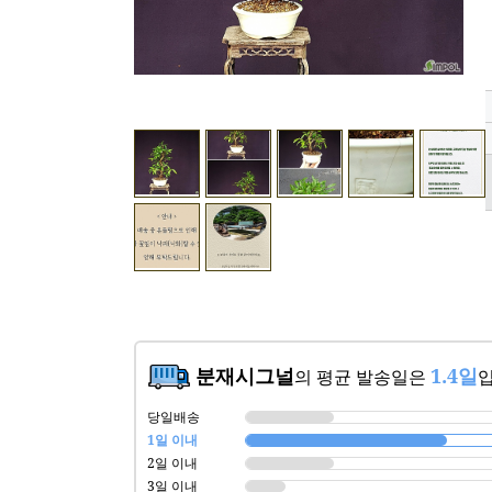
분재시그널
1.4일
의 평균 발송일은
입
당일배송
1일 이내
2일 이내
3일 이내