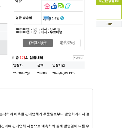
评价
최근본상품
(0)
으
평균 발송일
1.4일
TOP
100,000원 미만 구매시 - 4,500원
100,000원 이상 구매시 -
무료배송
存储区顶部
老店登记
※ 총
1개
의 입찰내역
+더보기
입찰자
금액
입찰시간
**038162@
29,000
2026/07/09 19:50
 분석하여 예측한 판매업체가 주문일로부터 발송처리까지 걸
기간이며 판매업체 사정으로 예측치와 실제 발송일이 다를 수