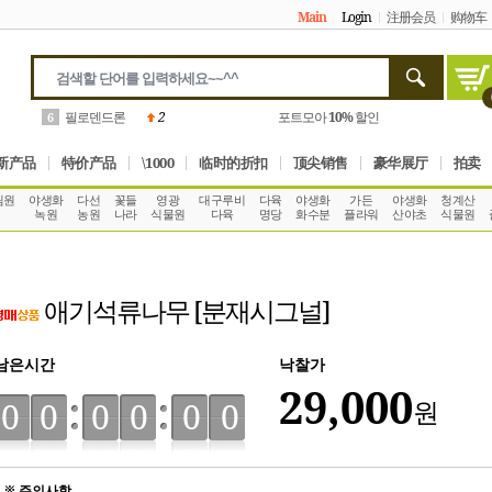
Main
Login
注册会员
购物车
필로덴드론
2
포트모아
10%
할인
6
新产品
特价产品
\1000
临时的折扣
顶尖销售
豪华展厅
拍卖
림원
야생화
다선
꽃들
영광
대구루비
다육
야생화
가든
야생화
청계산
녹원
농원
나라
식물원
다육
명당
화수분
플라워
산야초
식물원
애기석류나무 [분재시그널]
남은시간
낙찰가
29,000
원
00
00
00
※ 주의사항