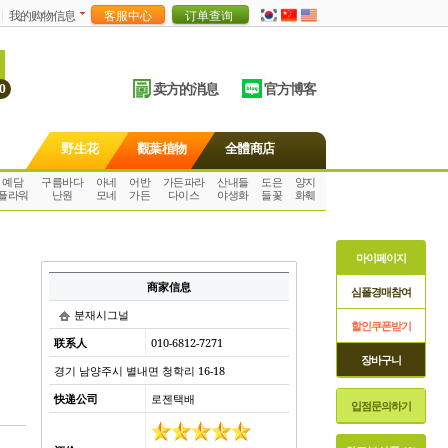
我的购物信息
卖方的消息
官方博客
0
野生花
觀葉植物
全體商店
예담
구름바다
아네
어반
가든파라
산내들
도은
양지
플라워
난원
모네
가든
다이스
야생화
들꽃
화훼
마이페이지
商家信息
심폴경매참여
분재시그널
할인쿠폰받기
联系人
010-6812-7271
장바구니
경기 남양주시 별내면 청학리 16-18
快递公司
로젠택배
입점문의하기