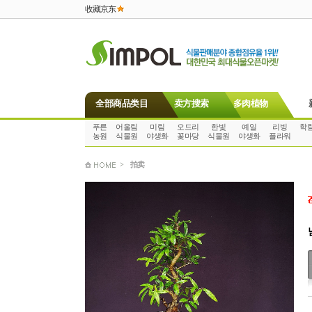
收藏京东
全部商品类目
卖方搜索
多肉植物
푸른
어울림
미림
오드리
한빛
예일
리빙
학
농원
식물원
야생화
꽃마당
식물원
야생화
플라워
>
拍卖