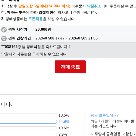
1.
낙찰 후
당일포함 3일이내(24:00시까지)
미주문시
낙찰취소
되어 주문하실 수 없
며,
미주문 횟수
에 따라
입찰제한
이 있사오니 주의 바랍니다.
2.
경매상품에는
쿠폰적용
을 하실 수 없습니다.
경매 시작가
29,000원
경매 입찰기간
2026/07/08 17:47 ~ 2026/07/09 21:05
**038162@
님 경매낙찰을 축하드립니다!!
낙찰자외 다른분은 구매하실 수 없습니다.
경매 종료
니다.
19.6%
평균 발송일이란?
최근 1개월의 배송데이터를
44.6%
리는 기간입니다.
19.6%
※
주말과 공휴일을 포함한 
8.9%