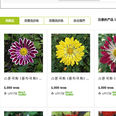
注册的产品 1
按新品
按最低价格
按最高价格
姓名顺序
스푼국화 (풍차국화) 피코티
스푼국화 (풍차국화) 노랑
4,000 won
4,000 won
4,000 won
남해연뜰
남해연뜰
남해연뜰