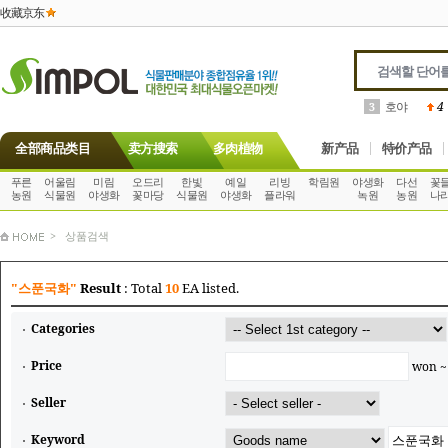
收藏京东
호야
4
3
全部商品类目
卖方搜索
多肉植物
新产品
特价产品
푸른
어울림
미림
오드리
한빛
예일
리빙
학림원
야생화
다선
꽃
농원
식물원
야생화
꽃마당
식물원
야생화
플라워
녹원
농원
나
> 상품검색
"스푼국화"
Result
: Total
10
EA listed.
Categories
Price
won 
Seller
Keyword