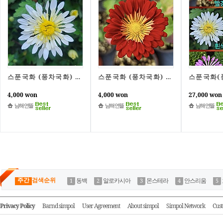
스푼국화 (풍차국화) 흰색
스푼국화 (풍차국화) 빨강
4,000 won
4,000 won
27,000 won
남해연뜰
남해연뜰
남해연뜰
주간
검색순위
동백
알로카시아
몬스테라
안스리움
Privacy Policy
Barnd simpol
User Agreement
About simpol
Simpol Network
Cust