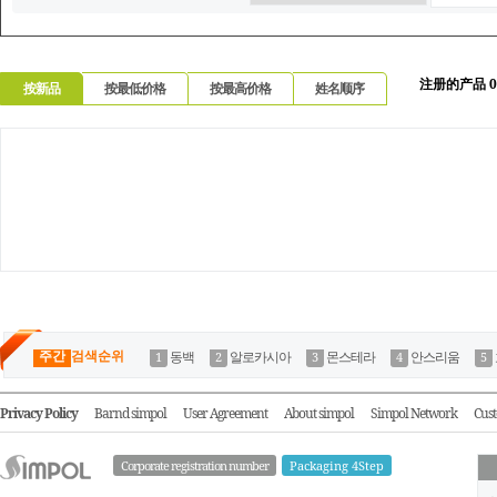
注册的产品 0
按新品
按最低价格
按最高价格
姓名顺序
주간
검색순위
동백
알로카시아
몬스테라
안스리움
Privacy Policy
Barnd simpol
User Agreement
About simpol
Simpol Network
Cust
Corporate registration number
Packaging 4Step