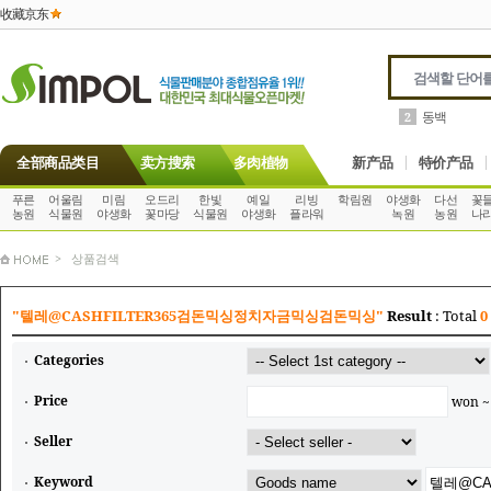
收藏京东
호야
3
全部商品类目
卖方搜索
多肉植物
新产品
特价产品
푸른
어울림
미림
오드리
한빛
예일
리빙
학림원
야생화
다선
꽃
농원
식물원
야생화
꽃마당
식물원
야생화
플라워
녹원
농원
나
> 상품검색
"텔레@CASHFILTER365검돈믹싱정치자금믹싱검돈믹싱"
Result
: Total
0
Categories
Price
won 
Seller
Keyword