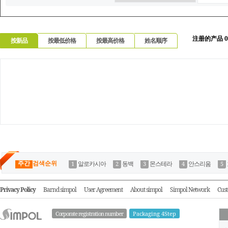
注册的产品 0
按新品
按最低价格
按最高价格
姓名顺序
주간
검색순위
알로카시아
동백
몬스테라
안스리움
Privacy Policy
Barnd simpol
User Agreement
About simpol
Simpol Network
Cust
Corporate registration number
Packaging 4Step