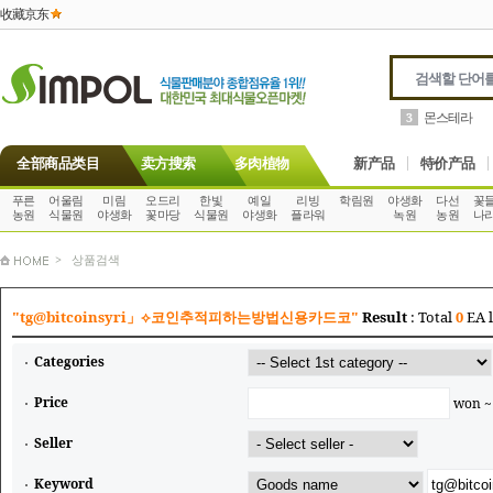
收藏京东
몬스테라
3
全部商品类目
卖方搜索
多肉植物
新产品
特价产品
푸른
어울림
미림
오드리
한빛
예일
리빙
학림원
야생화
다선
꽃
농원
식물원
야생화
꽃마당
식물원
야생화
플라워
녹원
농원
나
> 상품검색
"tg@bitcoinsyri」⟡코인추적피하는방법신용카드코"
Result
: Total
0
EA l
Categories
Price
won 
Seller
Keyword