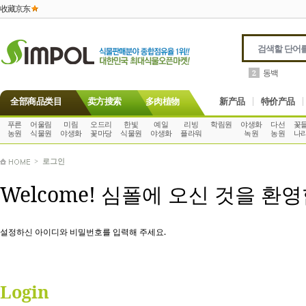
收藏京东
호야
1
3
全部商品类目
卖方搜索
多肉植物
新产品
特价产品
푸른
어울림
미림
오드리
한빛
예일
리빙
학림원
야생화
다선
꽃
농원
식물원
야생화
꽃마당
식물원
야생화
플라워
녹원
농원
나
>
로그인
Welcome! 심폴에 오신 것을 환
설정하신 아이디와 비밀번호를 입력해 주세요.
Login