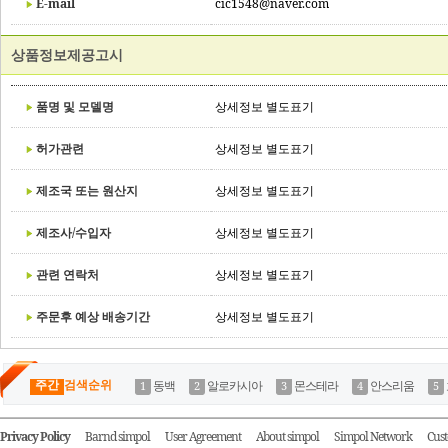
E-mail
cic1548@naver.com
상품정보제공고시
품명 및 모델명
상세정보 별도표기
허가관련
상세정보 별도표기
제조국 또는 원산지
상세정보 별도표기
제조사/수입자
상세정보 별도표기
관련 연락처
상세정보 별도표기
주문후 예상 배송기간
상세정보 별도표기
주간
검색순위
동백
알로카시아
몬스테라
안스리움
Privacy Policy
Barnd simpol
User Agreement
About simpol
Simpol Network
Cust