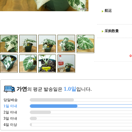
航运
采购数量
가연
1.0일
의 평균 발송일은
입니다.
당일배송
1일 이내
2일 이내
3일 이내
4일 이상