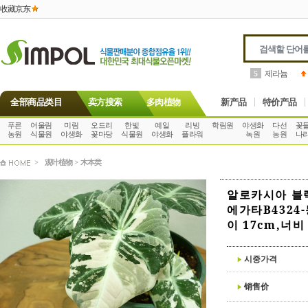
收藏京东
제라늄
5
全部商品类目
卖方搜索
多肉植物
新产品
特价产品
푸른
어울림
미림
오드리
한빛
예일
리빙
학림원
야생화
다선
꽃
농원
식물원
야생화
꽃마당
식물원
야생화
플라워
녹원
농원
나
>
观叶植物
>
木本类
알로카시아 블
에가타B4324
이 17cm,너비
시중가격
销售价