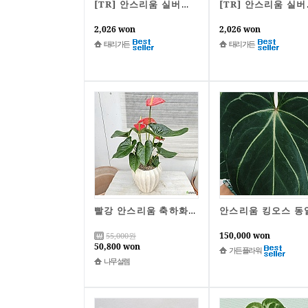
[TR] 안스리움 실버맥스 F2 o83
[TR] 
2,026 won
2,026 won
태리가든
태리가든
빨강 안스리움 축하화분선물 안시리움 실내공기정화식물
150,000 won
55,000
원
50,800 won
가든플라워
나무설렘