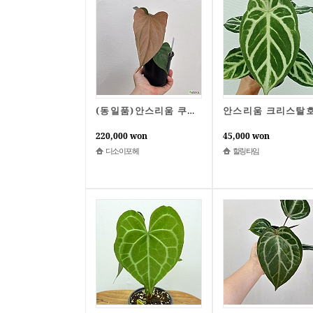
(동일품)안스리움 쿠란데로 1번
220,000 won
45,000 won
디소이포헤
힐링타임