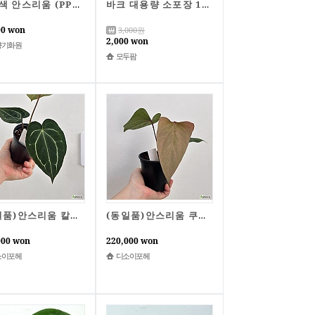
핑크색 안스리움 (PP분)
바크 대용량 소포장 1리터 3리터 10리터 난분갈이 분갈이흙 서양난분갈이 조경용 정원용 덴드로비움전용 무늬 안시리움전용 심폴
00 won
3,000
원
2,000 won
향기화원
모두팜
(동일품)안스리움 칼라블랙키레드크리스탈리넘 x 크리스탈리넘 다크나이트 1번
(동일품)안스리움 쿠란데로 2번
000 won
220,000 won
소이포헤
디소이포헤