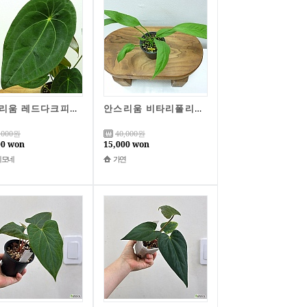
안스리움 레드다크피닉스X포게티A1075-동일품배송,높이 34cm,너비 28cm
안스리움 비타리폴리움B4423-동일품배송,높이 22cm,너비 38cm
,000
원
40,000
원
00 won
15,000 won
네모네
가연