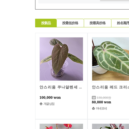
按新品
按最低价格
按最高价格
姓名顺
안스리움 쿠나얄렌세 동일상품
100,000 won
130,000
원
80,000 won
개굴상점
아네모네