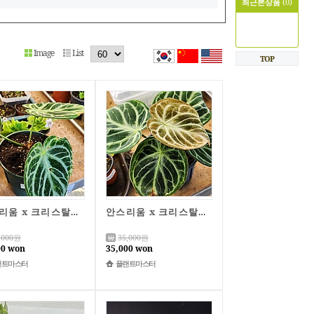
최근본상품
(0)
Image
List
TOP
안스리움 x 크리스탈리넘 판매합니다
안스리움 x 크리스탈리넘 튼튼이 분양해요
,000
원
35,000
원
00 won
35,000 won
랜트마스터
플랜트마스터