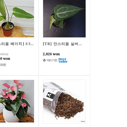
[안스리움 베이치] S3646 -동일품배송- 높이:32cm 폭:30cm
[TR] 안스리움 실버맥스 F2 o84
2,026 won
,000
원
00 won
태리가든
림화원