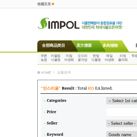
收藏京东
全部商品类目
卖方搜索
多肉植物
푸른
어울림
미림
오드리
한빛
예일
리빙
학
농원
식물원
야생화
꽃마당
식물원
야생화
플라워
> 상품검색
"안스리움"
Result
: Total
615
EA listed.
Categories
Price
Seller
Keyword