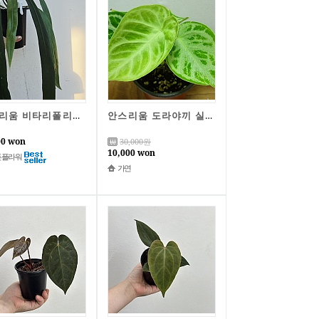
안스리움 비타리폴리움 그린 9 동일품배송 길이 60
안스리움 도라야끼 실버B4460-동일품배송,높이 18cm,너비 19cm
00 won
30,000
원
10,000 won
든플라워
가연