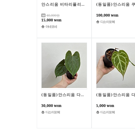
안스리움 비타리폴리움A1135-동일품배송,높이 18cm,너비 20cm
100,000 won
40,000
원
15,000 won
디소이포헤
아네모네
(동일품)안스리움 다크피닉스 x rlfs
30,000 won
5,000 won
디소이포헤
디소이포헤