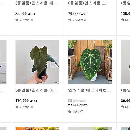
(동일품)안스리움 레드크리스탈리넘미쉘 x 미쉘자라 2번
(동일품)안스리움 레드크리스탈리넘미쉘 x 미쉘자라 1번
(동일품)안스리움 도라야끼레드크리스탈리넘 x 칼라블랙키레드크리스탈리넘 1번
85,000 won
70,000 won
150,
디소이포헤
디소이포헤
디
(동일품)안스리움 (FSRLx리가든파필릴라미넘) x RL 1번
(동일품)안스리움 (RL x FS) x 드레스러리칼라블랙키 1번
안스리움 매그니피컴 큰잎 중품
170,000 won
80,0
30,000
원
27,800 won
디소이포헤
디
어반가든