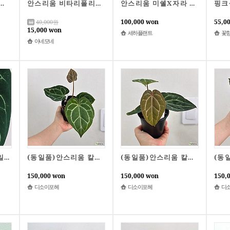
안스리움 실버맥스 f2 b87
안스리움 비타리폴리움,무늬실종개체A1137-동일품배송,높이 30cm,너비 20cm
안스리움 미쉘X자라 (닥블락개체) 셀프 씨들링
100,000 won
55,0
40,000
원
15,000 won
세하플랜트
꽃
아네모네
안스리움 킹오스 동일품배송 높이 35
(동일품)안스리움 칼라블랙키레드크리스탈리넘 x 크리스탈리넘 다크나이트 3번
(동일품)안스리움 칼라블랙키레드크리스탈리넘 x 크리스탈리넘 다크나이트 2번
150,000 won
150,000 won
150,
디소이포헤
디소이포헤
디