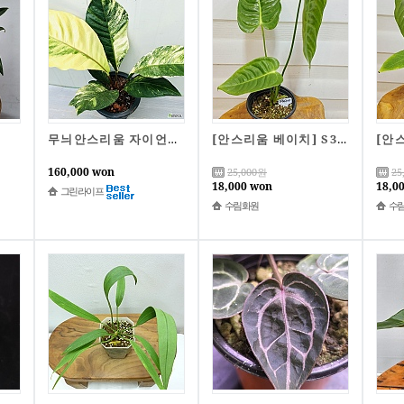
무늬안스리움 자이언트핑크 바리에가타 (대품 동일품배송)
[안스리움 베이치] S3647 -동일품배송- 높이:35cm 폭:25cm
160,000 won
25,000
원
25
18,000 won
18,0
그린라이프
수림화원
수