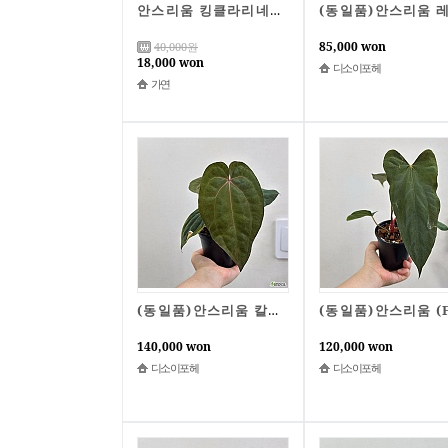
안스리움 킹클라리네비움,시들링개체B4451-동일품배송,높이 27cm,너비 15cm,구엽 한장 스크래치있습니다.
85,000 won
40,000
원
18,000 won
디소이포헤
가연
(동일품)안스리움 칼라블랙키레드크리스탈리넘 x (RVDP x AOS) 1번
140,000 won
120,000 won
디소이포헤
디소이포헤