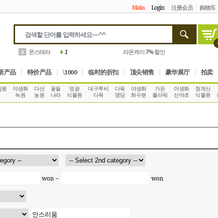
Main
Login
注册会员
购物车
안스리움
1
꽃피는 길목
10%
할인
5
新产品
特价产品
\1000
临时的折扣
顶尖销售
豪华展厅
拍卖
림원
야생화
다선
꽃들
영광
대구루비
다육
야생화
가든
야생화
청계산
녹원
농원
나라
식물원
다육
명당
화수분
플라워
산야초
식물원
won ~
won