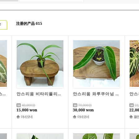
注册的产品 615
序
안스리움 레드 크리스탈리넘A1150-동일품배송,무료배송,높이 16cm,너비 24cm
안스리움 비타리폴리움A1149-동일품배송,높이 26cm,너비 33cm
안스리움 와루쿠아넘 다크폼A1147-동일품배송,높이 16cm,너비 17cm
40,000
원
70,000
원
22
15,000 won
30,000 won
22,0
아네모네
아네모네
플