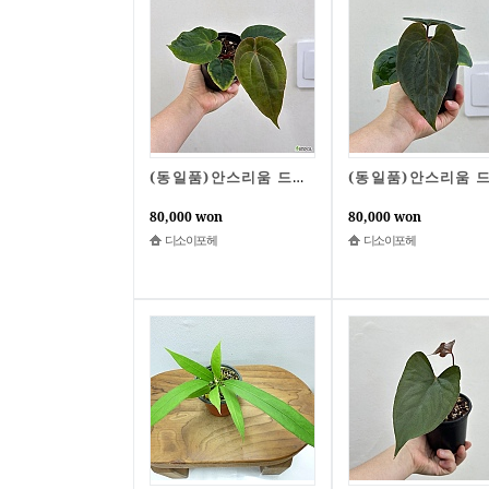
(동일품)안스리움 드레스러리 x 베쎄 2번
80,000 won
80,000 won
디소이포헤
디소이포헤