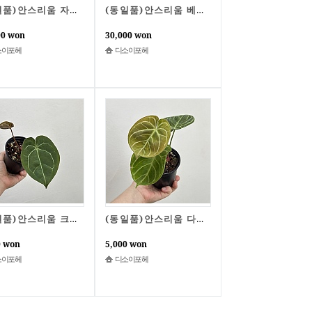
(동일품)안스리움 자라미쉘 x 골리앗
(동일품)안스리움 베쎄BVEP x 파필퍼플
00 won
30,000 won
소이포헤
디소이포헤
(동일품)안스리움 크리스탈리넘 x 에게티
(동일품)안스리움 다크피쉬 x noid
0 won
5,000 won
소이포헤
디소이포헤