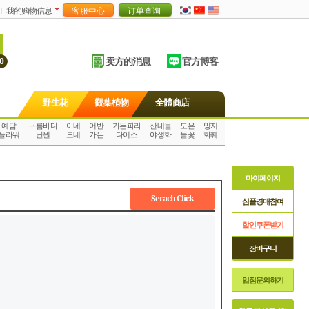
我的购物信息
卖方的消息
官方博客
0
野生花
觀葉植物
全體商店
예담
구름바다
아네
어반
가든파라
산내들
도은
양지
플라워
난원
모네
가든
다이스
야생화
들꽃
화훼
마이페이지
Serach Click
심폴경매참여
할인쿠폰받기
장바구니
입점문의하기