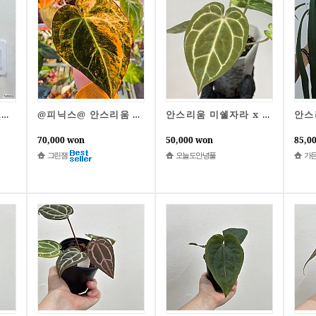
(동일품)안스리움 드레스러리 x 베쎄 1번
@피닉스@ 안스리움 바리에가타
안스리움 미쉘자라 x 헤인즈
70,000 won
50,000 won
85,0
그린잼
오늘도안녕풀
가