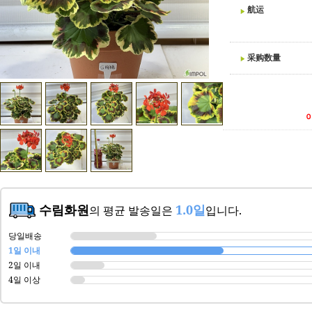
航运
采购数量
수림화원
1.0일
의 평균 발송일은
입니다.
당일배송
1일 이내
2일 이내
4일 이상