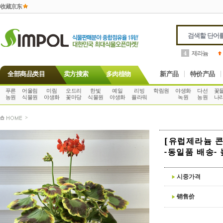
收藏京东
호야
2
5
全部商品类目
卖方搜索
多肉植物
新产品
特价产品
푸른
어울림
미림
오드리
한빛
예일
리빙
학림원
야생화
다선
꽃
농원
식물원
야생화
꽃마당
식물원
야생화
플라워
녹원
농원
나
>
[유럽제라늄 콘
-동일품 배송- 
시중가격
销售价