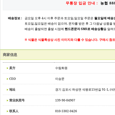
무통장 입금 안내 :
농협 888
배송정보 :
금요일 오후 4시 이후 주문과 토요일,일요일 주문은
월요일에 배송
토요일,일요일은 배송이 없으며. 문자를 받은 후 그 다음날 상품을 
배송이 출발되면 출발 시점에
핸드폰문자 SMS로 배송상황
을 알려
※ 식물은 식물특성상 사진 이미지와 다를 수 있습니다. 구매시 참조
商家信息
卖方
수림화원
CEO
이승문
地址
경기 김포시 하성면 석평로15번길 91-1, (석
营业执照号
139-90-04907
联系人
010-5302-0426