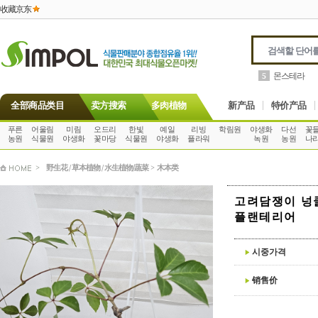
收藏京东
몬스테라
5
全部商品类目
卖方搜索
多肉植物
新产品
特价产品
푸른
어울림
미림
오드리
한빛
예일
리빙
학림원
야생화
다선
꽃
농원
식물원
야생화
꽃마당
식물원
야생화
플라워
녹원
농원
나
>
野生花 / 草本植物 / 水生植物/蔬菜
>
木本类
고려담쟁이 넝
플랜테리어
시중가격
销售价