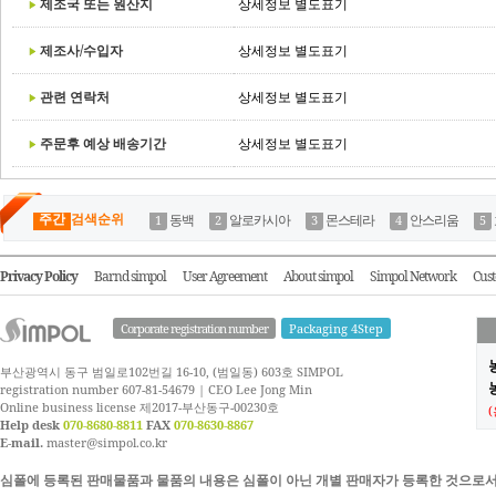
제조국 또는 원산지
상세정보 별도표기
제조사/수입자
상세정보 별도표기
관련 연락처
상세정보 별도표기
주문후 예상 배송기간
상세정보 별도표기
주간
검색순위
동백
알로카시아
몬스테라
안스리움
Privacy Policy
Barnd simpol
User Agreement
About simpol
Simpol Network
Cust
Corporate registration number
Packaging 4Step
부산광역시 동구 범일로102번길 16-10, (범일동) 603호 SIMPOL
농
registration number 607-81-54679 | CEO Lee Jong Min
Online business license 제2017-부산동구-00230호
Help desk
070-8680-8811
FAX
070-8630-8867
E-mail.
master@simpol.co.kr
심폴에 등록된 판매물품과 물품의 내용은 심폴이 아닌 개별 판매자가 등록한 것으로서