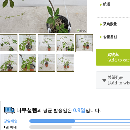
航运
采购数量
상품옵션
购物车
(Add to car
希望列表
(Add to wish
나무설렘
0.9일
의 평균 발송일은
입니다.
당일배송
1일 이내