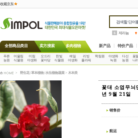
收藏京东
제라늄
6
全部商品类目
卖方搜索
多肉植物
新产品
特价产品
푸른
어울림
미림
오드리
한빛
예일
리빙
학림원
야생화
다선
꽃
농원
식물원
야생화
꽃마당
식물원
야생화
플라워
녹원
농원
나
>
野生花 / 草本植物 / 水生植物/蔬菜
>
木本类
꽃대 소엽무늬만
년 9월 21일
销售价
航运