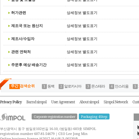
허가관련
상세정보 별도표기
제조국 또는 원산지
상세정보 별도표기
제조사/수입자
상세정보 별도표기
관련 연락처
상세정보 별도표기
주문후 예상 배송기간
상세정보 별도표기
주간
검색순위
동백
알로카시아
몬스테라
안스리움
Privacy Policy
Barnd simpol
User Agreement
About simpol
Simpol Network
Cust
Corporate registration number
Packaging 4Step
부산광역시 동구 범일로102번길 16-10, (범일동) 603호 SIMPOL
농
registration number 607-81-54679 | CEO Lee Jong Min
Online business license 제2017-부산동구-00230호