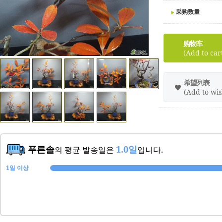
采购数量
购物车
(Add to car
希望列表
(Add to wish
푸른솔
1.0일
의 평균 발송일은
입니다.
1일 이상