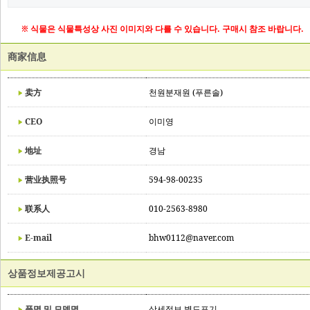
※ 식물은 식물특성상 사진 이미지와 다를 수 있습니다. 구매시 참조 바랍니다.
商家信息
卖方
천원분재원 (푸른솔)
CEO
이미영
地址
경남
营业执照号
594-98-00235
联系人
010-2563-8980
E-mail
bhw0112@naver.com
상품정보제공고시
품명 및 모델명
상세정보 별도표기