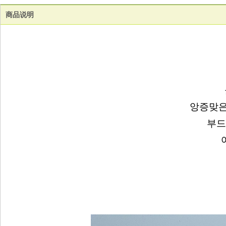
商品说明
앙증맞은
부드