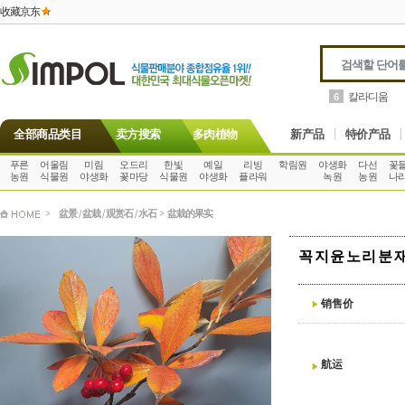
收藏京东
칼라디움
6
全部商品类目
卖方搜索
多肉植物
新产品
特价产品
푸른
어울림
미림
오드리
한빛
예일
리빙
학림원
야생화
다선
꽃
농원
식물원
야생화
꽃마당
식물원
야생화
플라워
녹원
농원
나
>
盆景 / 盆栽 / 观赏石 / 水石
>
盆栽的果实
꼭지윤노리분재 
销售价
航运