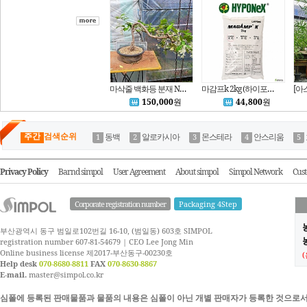
마삭줄 백화등 분재 No.78
마감프k 2kg (하이포넥스 6-40-6-15) 균형완효성비료/다육이 분재 화초 야생화 관엽 화분/하늘e정원
150,000
원
44,800
원
주간
검색순위
동백
알로카시아
몬스테라
안스리움
Privacy Policy
Barnd simpol
User Agreement
About simpol
Simpol Network
Cust
Corporate registration number
Packaging 4Step
부산광역시 동구 범일로102번길 16-10, (범일동) 603호 SIMPOL
농
registration number 607-81-54679 | CEO Lee Jong Min
Online business license 제2017-부산동구-00230호
Help desk
070-8680-8811
FAX
070-8630-8867
E-mail.
master@simpol.co.kr
심폴에 등록된 판매물품과 물품의 내용은 심폴이 아닌 개별 판매자가 등록한 것으로서