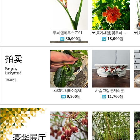
무늬 엘라투스 7021
❤ [특가세일] 꽃무늬 만첩 석류 7023
30,000
원
18,000
원
拍卖
Everyday
Luckytime~!
망종화(대품)-노지월동
60,000
원
8509♡히라이동백
사슴 그림 분재화분
9,900
원
11,700
원
豪华展厅