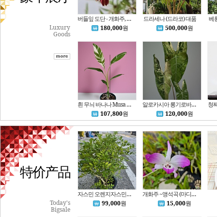
버들잎 도단 - 개화주, 수제분 완성품, 노지월동 가능
드라세나 (드라코) 대품
베
Luxury
180,000
원
500,000
원
Goods
흰 무늬 바나나 Musa White Variegated
알로카시아 롱기로바 화이트 Alocasia Longiloba White Var.
청짜
107,800
원
120,000
원
特价产品
자스민 오렌지자스민 대품 동일품배송 향기나는꽃
개화주 ~앵석곡 (마디석곡)
Today's
99,000
원
15,000
원
Bigsale