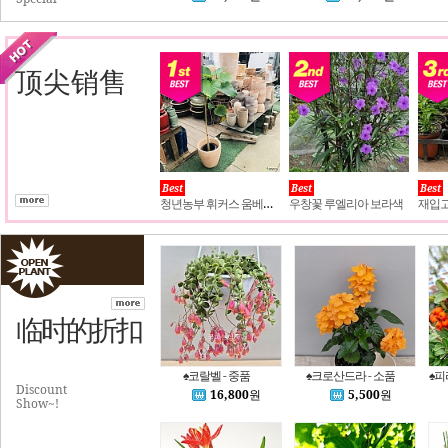
顶尖销售
Best
Best
Best
청년농부 휘커스 움베르타
우창꽃 루엘리아 보라색
临时的折扣
♠코랄벨 - 중품
♠크로산드라 - 소품
♠피
Discount
16,800
원
5,500
원
Show~!