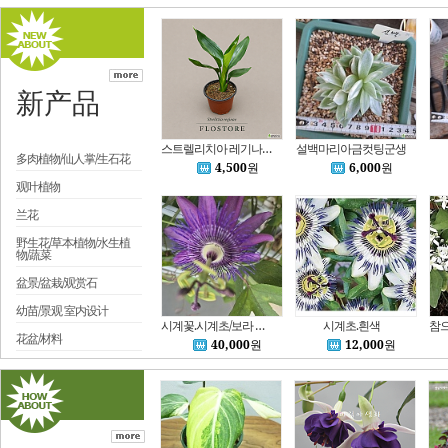
新产品
스트렐리치아 레기나에 극락조화 1025
설백마리아금컷팅군생
多肉植物/仙人掌/生石花
4,500
원
6,000
원
观叶植物
兰花
野生花/草本植物/水生植
物/蔬菜
盆景/盆栽/观赏石
幼苗/景观 室内设计
시계꽃.시계초/보라 대품,신규
시계초.흰색
花盆/材料
40,000
원
12,000
원