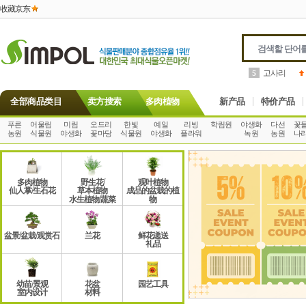
收藏京东
고사리
5
全部商品类目
卖方搜索
多肉植物
新产品
特价产品
푸른
어울림
미림
오드리
한빛
예일
리빙
학림원
야생화
다선
꽃
농원
식물원
야생화
꽃마당
식물원
야생화
플라워
녹원
농원
나
多肉植物
野生花/
观叶植物
仙人掌/生石花
草本植物
成品的盆栽的植
水生植物/蔬菜
物
盆景/盆栽/观赏石
兰花
鲜花递送
礼品
幼苗/景观
花盆
园艺工具
室内设计
材料