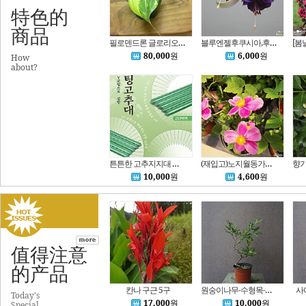
特色的
商品
필로덴드론 글로리오섬 바리에가타B4390-동일품배송,무료배송,높이 16cm,너비 19cm
블루엔젤후쿠시아,후쿠시아,랜덤.%%
80,000
원
6,000
원
How
about?
튼튼한 고추지지대 오이지지대 식물지지대 코팅지지대 10개 묶음 심폴
(재입고)노지월동가능 추명국 가을 대표 야생화 꽃 모종
10,000
원
4,600
원
值得注意
的产品
칸나 구근 5구
원숭이나무-수형목-포트상품
사
Today's
17,000
원
10,000
원
Special