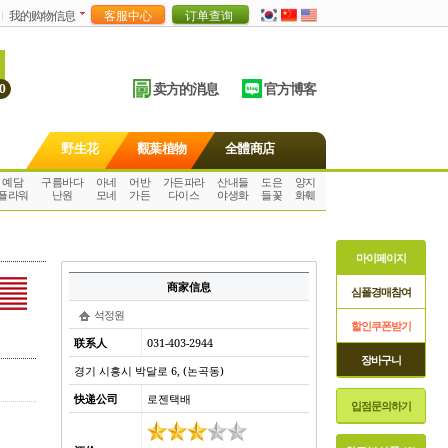
我的购物信息
卖方的消息
官方博客
0
野生花
觀葉植物
全體商店
예담
구름바다
아네
어반
가든파라
산내들
도은
양지
플라워
난원
모네
가든
다이스
야생화
들꽃
화훼
마이페이지
商家信息
심폴경매참여
석정원
할인쿠폰받기
联系人
031-403-2944
장바구니
경기 시흥시 박달로 6, (논곡동)
快递公司
로젠택배
입점문의하기