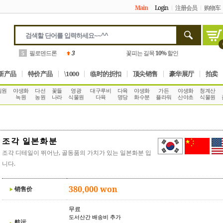
Main
Login
注册会员
购物车
필로덴드론
3
꽃피는 길목
10%
할인
5
新产品
特价产品
\1000
临时的折扣
顶尖销售
豪华展厅
拍卖
림원
야생화
다선
꽃들
영광
대구루비
다육
야생화
가든
야생화
청계산
녹원
농원
나라
식물원
다육
명당
화수분
플라워
산야초
식물원
조각 일본화분
조각 디테일이 뛰어난, 골동품의 가치가 있는 일본화분 입
니다.
380,000 won
销售价
무료
도서산간 배송비 추가
航运