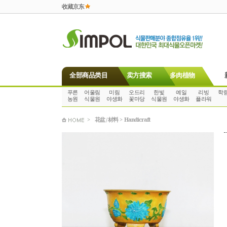
收藏京东
全部商品类目
卖方搜索
多肉植物
푸른
어울림
미림
오드리
한빛
예일
리빙
학
농원
식물원
야생화
꽃마당
식물원
야생화
플라워
>
花盆 / 材料
>
Handicraft