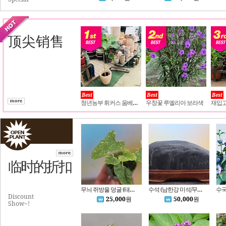
顶尖销售
Best
Best
Best
청년농부 휘커스 움베르타
우창꽃 루엘리아 보라색
临时的折扣
무늬 쥐방울 덩굴 (태경화분)
수석 (남한강 미석/무릉도원)
Discount
25,000
원
50,000
원
Show~!