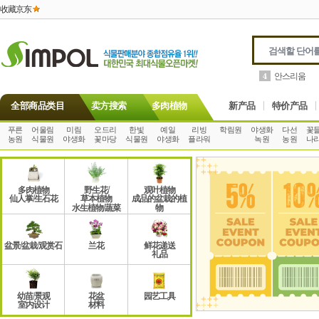
收藏京东
안스리움
4
全部商品类目
卖方搜索
多肉植物
新产品
特价产品
푸른
어울림
미림
오드리
한빛
예일
리빙
학림원
야생화
다선
꽃
농원
식물원
야생화
꽃마당
식물원
야생화
플라워
녹원
농원
나
多肉植物
野生花/
观叶植物
仙人掌/生石花
草本植物
成品的盆栽的植
水生植物/蔬菜
物
盆景/盆栽/观赏石
兰花
鲜花递送
礼品
幼苗/景观
花盆
园艺工具
室内设计
材料