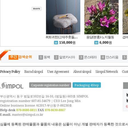
#(희귀한)고재주춧돌,돌찻상
용담(분홍)-노지월동
150,000
원
6,000
원
주간
검색순위
동백
알로카시아
몬스테라
안스리움
Privacy Policy
Barnd simpol
User Agreement
About simpol
Simpol Network
Cust
Corporate registration number
Packaging 4Step
부산광역시 동구 범일로102번길 16-10, (범일동) 603호 SIMPOL
농
registration number 607-81-54679 | CEO Lee Jong Min
Online business license 제2017-부산동구-00230호
Help desk
070-8680-8811
FAX
070-8630-8867
E-mail.
master@simpol.co.kr
심폴에 등록된 판매물품과 물품의 내용은 심폴이 아닌 개별 판매자가 등록한 것으로서