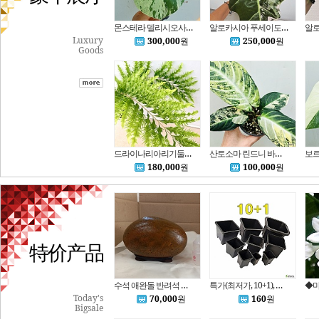
몬스테라 델리시오사 불바사우르 동일품배송 높이 38
알로카시아 푸세이도 산데리아나 화이트핑크 바리에가타 대품 모주 동일품배송 높이 60
Luxury
300,000
원
250,000
원
Goods
드라이나리아리기둘라 와이테이 고사리 대품 (동일품배송)
산토소마 린드니 바리에가타 (동일품배송)
180,000
원
100,000
원
特价产品
수석 애완돌 반려석 해석 흑단 좌대무료 자연석
특가(최저가, 10+1), 직사각 검정플분 다 모여..플라스틱화분 사각포트 파종분 / 하늘e정원(추천)!
Today's
70,000
원
160
원
Bigsale