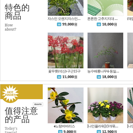
特色的
商品
자스민 오렌지자스민 대품 동일품배송 향기나는꽃
튼튼한 고추지지대 오이지지대 식물지지대 코팅지지대 10개 묶음 심폴
99,000
원
10,000
원
How
about?
꽃무릇(석산)-구근15구
능수배롱나무4-동일품배송
15,000
원
18,000
원
值得注意
的产品
♠노랑버버리스
[나인플라워] (3개묶음) 가을향기 가득품은 국화 129 화원 농원
Today's
9,000
원
12,900
원
Special