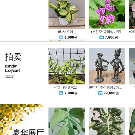
♠리사 호야
♠천진주 (좀작살나무)
4,000
원
7,800
원
拍卖
Everyday
Luckytime~!
사자두 상록 향기고사리 (향고사리. 허브고사리) 7024
46,000
원
석류나무 8.7-22
빈티지, 주석병정 2점일괄,(높이9~9.5셍니,무게 총320g)
7,000
원
22,000
원
豪华展厅