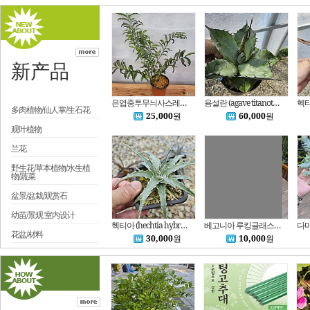
新产品
은엽중투무늬사스레피 260804
용설란 (agave titanota hybrid) 아가베 티타노타 06-80
多肉植物/仙人掌/生石花
25,000
원
60,000
원
观叶植物
兰花
野生花/草本植物/水生植
物/蔬菜
盆景/盆栽/观赏石
幼苗/景观 室内设计
헥티아 (hechtia hybrid) SP1 06-02
베고니아 루킹글래스 동일식물
花盆/材料
30,000
원
10,000
원