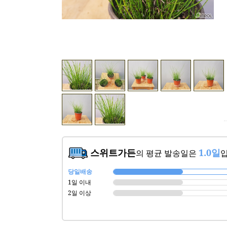
스위트가든
1.0일
의 평균 발송일은
입
당일배송
1일 이내
2일 이상