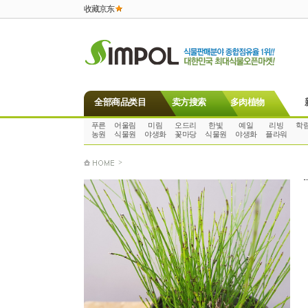
收藏京东
全部商品类目
卖方搜索
多肉植物
푸른
어울림
미림
오드리
한빛
예일
리빙
학
농원
식물원
야생화
꽃마당
식물원
야생화
플라워
>