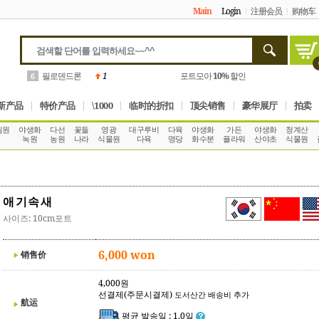
Main
Login
注册会员
购物车
몬스테라
4
거제 황금다육
5%
할인
7
新产品
特价产品
\1000
临时的折扣
顶尖销售
豪华展厅
拍卖
림원
야생화
다선
꽃들
영광
대구루비
다육
야생화
가든
야생화
청계산
녹원
농원
나라
식물원
다육
명당
화수분
플라워
산야초
식물원
애기속새
사이즈: 10cm포트
6,000 won
销售价
4,000원
선결제(주문시결제)
도서산간 배송비 추가
航运
평균 발송일 : 1.0일