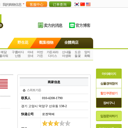
我的购物信息
卖方的消息
官方博客
0
野生花
觀葉植物
全體商店
예담
구름바다
아네
어반
가든파라
산내들
도은
양지
플라워
난원
모네
가든
다이스
야생화
들꽃
화훼
마이페이지
商家信息
심폴경매참여
스위트가든
할인쿠폰받기
联系人
010-4208-1790
장바구니
경기 고양시 덕양구 선유동 138-2
快递公司
로젠택배
입점문의하기