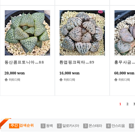
동산콤프토니아ㅡ88
환엽핑크픽타ㅡ89
홍무사금ㅡ
20,000 won
16,000 won
60,000 won
하트다육
하트다육
하트다육
1
2
3
주간
검색순위
동백
알로카시아
몬스테라
안스리움