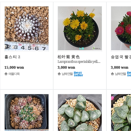
홀스티 2
松叶菊 黄色
송엽국 빨
Lampranthus spectabilis yellow
15,000 won
3,000 won
3,000 won
애플다육
남해연뜰
남해연뜰