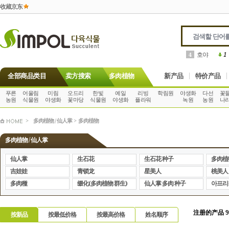
收藏京东
호야
1
4
全部商品类目
卖方搜索
多肉植物
新产品
特价产品
푸른
어울림
미림
오드리
한빛
예일
리빙
학림원
야생화
다선
꽃
농원
식물원
야생화
꽃마당
식물원
야생화
플라워
녹원
농원
나
>
多肉植物 / 仙人掌
>
多肉植物
多肉植物 / 仙人掌
仙人掌
生石花
生石花 种子
多肉植
吉娃娃
青锁龙
星美人
桃美人
多肉種
缀化(多肉植物 群生)
仙人掌 多肉 种子
아프리
注册的产品 9,
按新品
按最低价格
按最高价格
姓名顺序