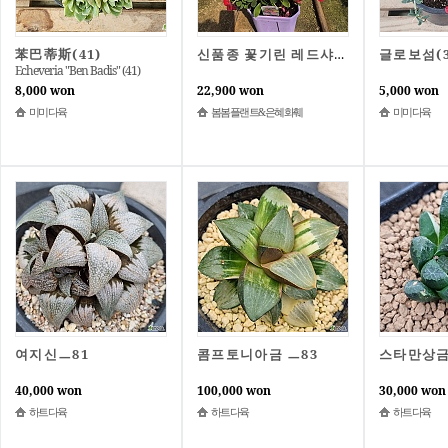
苯巴蒂斯(41)
글로보섬(3
신품종 꽃기린 레드샤인 대품
Echeveria "Ben Badis" (41)
8,000 won
22,900 won
5,000 won
미미다육
봄봄플랜트&은혜화훼
미미다육
여지신ㅡ81
콤프토니아금 ㅡ83
스타만상금
40,000 won
100,000 won
30,000 won
하트다육
하트다육
하트다육