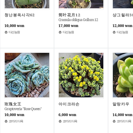
청난봉옥사각62
筒叶花月12
샹그릴라3
Crassula obliqua Gollum 12
10,000 won
17,000 won
12,000 won
다선농원
다선농원
다선농원
玫瑰女王
아이크라손
말랑카우
Graptoveria "Rose Queen"
10,000 won
6,000 won
14,000 won
코끼리 다육
코끼리 다육
코끼리 다육