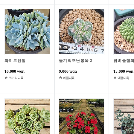
화이트엔젤
돌기백조난봉옥 2
닭벼슬철화
16,000 won
9,000 won
15,000 won
코끼리 다육
애플다육
애플다육