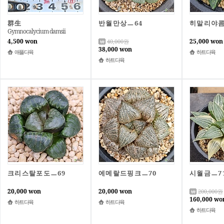
群生
반월만상ㅡ64
히말리야콤
Gymnocalycium damsii
4,500 won
25,000 won
40,000
원
38,000 won
애플다육
하트다육
하트다육
크리스탈포도ㅡ69
에메랄드핑크ㅡ70
시월금ㅡ7
20,000 won
20,000 won
200,000
원
160,000 wo
하트다육
하트다육
하트다육