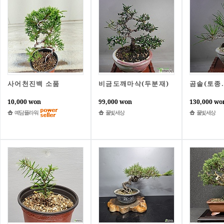
사어천진백 소품
비금도깨마삭(두분재)
곰솔(토종
10,000 won
99,000 won
130,000 wo
예담플라워
풀빛세상
풀빛세상