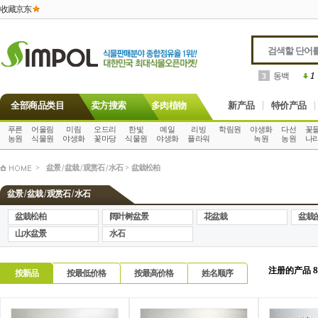
收藏京东
동백
1
3
全部商品类目
卖方搜索
多肉植物
新产品
特价产品
푸른
어울림
미림
오드리
한빛
예일
리빙
학림원
야생화
다선
꽃
농원
식물원
야생화
꽃마당
식물원
야생화
플라워
녹원
농원
나
>
盆景 / 盆栽 / 观赏石 / 水石
>
盆栽松柏
盆景 / 盆栽 / 观赏石 / 水石
盆栽松柏
阔叶树盆景
花盆栽
盆栽
山水盆景
水石
注册的产品 8
按新品
按最低价格
按最高价格
姓名顺序