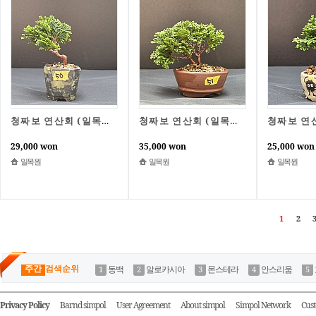
청짜보 연산회 (일목원) 50
청짜보 연산회 (일목원) 51
29,000 won
35,000 won
25,000 won
일목원
일목원
일목원
1
2
3
주간
검색순위
동백
알로카시아
몬스테라
안스리움
Privacy Policy
Barnd simpol
User Agreement
About simpol
Simpol Network
Cust