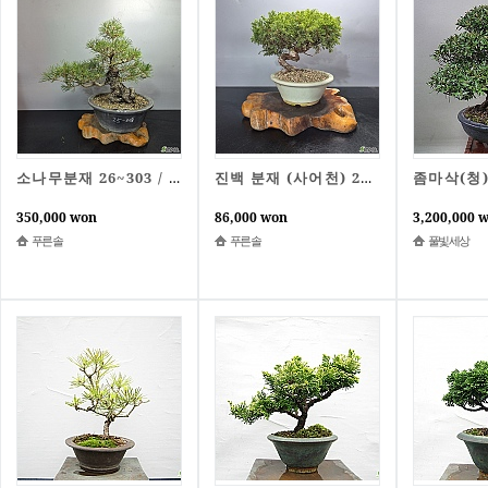
좀마삭(청
소나무분재 26~303 / 동일품배송
진백 분재 (사어천) 26~1 / 동일품배송
350,000 won
86,000 won
3,200,000 
푸른솔
푸른솔
풀빛세상