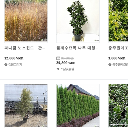
파니쿰 노스윈드 - 관상그라스 가을조경 자연주의 유럽정원 묘목 정원그리기
월계수묘목 나무 대형 대품 식용 허브 향기나는 월계수 대품식물
12,000 won
3,000 won
33,000
원
29,800 won
정원그리기
충주원예조
소담꽃농원