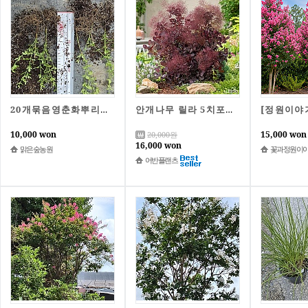
20개묶음영춘화뿌리털이묘목길이 10cm이상
안개나무 릴라 5치포트묘 자엽 왜성 정원수 아파트조경수
10,000 won
15,000 won
20,000
원
16,000 won
맑은숲농원
꽃과정원이
어반플랜츠