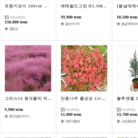
프랭키보이 160cm 측백나무
에메랄드그린 H1.0M이상 분묘 측백 조경수 고급수종 울타리목 상록수 스마라그 꽃보러가자
39,900 won
18,500 won
200,000
원
150,000 won
꽃보러가자
봄날애제비
광합성
그라스14 핑크뮬리 억새 / 15cm포트 / 정원수 조경수 / 꽃과정원이야기
단풍나무 출성성 12cm화분 왜성 홍희단풍 세종식물원
9,900 won
12,000
원
15,000
원
11,000 won
13,700 won
꽃과정원이야기
세종식물원
소담꽃농원