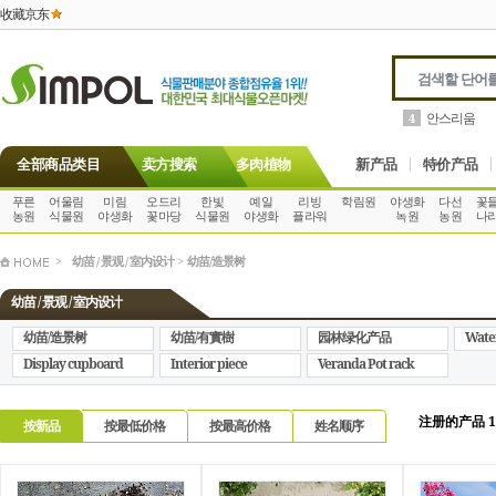
收藏京东
안스리움
4
全部商品类目
卖方搜索
多肉植物
新产品
特价产品
푸른
어울림
미림
오드리
한빛
예일
리빙
학림원
야생화
다선
꽃
농원
식물원
야생화
꽃마당
식물원
야생화
플라워
녹원
농원
나
>
幼苗 / 景观 / 室内设计
>
幼苗/造景树
幼苗 / 景观 / 室内设计
幼苗/造景树
幼苗/有實樹
园林绿化产品
Wate
Display cupboard
Interior piece
Veranda Pot rack
注册的产品 10
按新品
按最低价格
按最高价格
姓名顺序