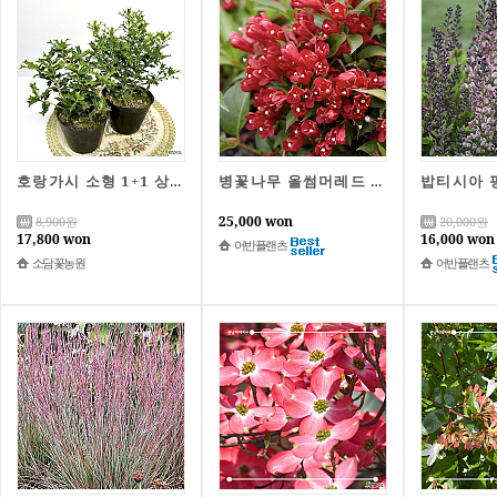
호랑가시 소형 1+1 상록수 공기정화 실내정원 호랑가시나무
병꽃나무 올썸머레드 7치포트묘 왜성 꽃나무 정원조경수 묘목
25,000 won
8,900
원
20,000
원
17,800 won
16,000 won
어반플랜츠
소담꽃농원
어반플랜츠