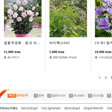
바이텍스803
겹꽃무궁화 - 핑크 쉬폰 (유럽 히비스커스 /겹꽃/ 낙엽활엽수/ 꽃나무/ 우리나라꽃/ 기념식재/ 조경수/꽃나무친구)
15,000 won
5,000 won
10,000 won
꽃나무친구
증평야생화꽃나무농원
수국사랑농
1
2
3
주간
검색순위
동백
알로카시아
몬스테라
안스리움
Privacy Policy
Barnd simpol
User Agreement
About simpol
Simpol Network
Cust