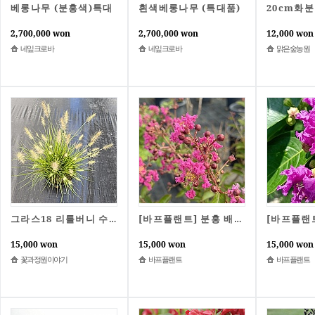
베롱나무 (분홍색)특대
흰색베롱나무 (특대품)
2,700,000 won
2,700,000 won
12,000 won
네잎크로바
네잎크로바
맑은숲농원
그라스18 리틀버니 수크령 / 18cm포트 / 그라스 억새 / 정원수 조경수 / 꽃과정원이야기
[바프플랜트] 분홍 배롱나무 중품 / 분채배송 / 20cm포트 / 백일홍 /조경수/정원수/여름꽃
15,000 won
15,000 won
15,000 won
꽃과정원이야기
바프플랜트
바프플랜트