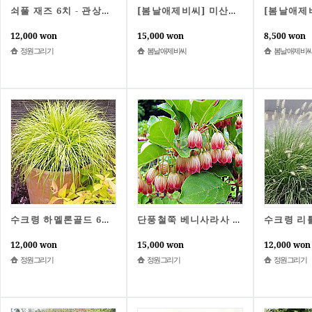
쇠풀 재즈 6치 - 관상그라스 그라스추천 조경 자연주의 유럽정원 묘목 정원그리기
[봄날애제비씨] 미산딸나무 체로키치프 붉은 산딸 개화주 접목1년 포트묘
12,000 won
15,000 won
8,500 won
정원그리기
봄날애제비씨
봄날애제비
수크령 하멜론골드 6치 - 관상그라스 그라스추천 조경 자연주의 유럽정원 묘목 정원그리기
단풍철쭉 베니사라사 - 방울꽃 꽃나무 묘목 노지월동 철쭉 귀여운꽃 정원그리기
12,000 won
15,000 won
12,000 won
정원그리기
정원그리기
정원그리기