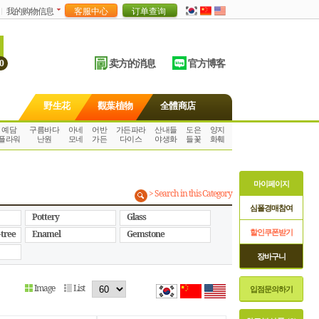
我的购物信息
卖方的消息
官方博客
0
野生花
觀葉植物
全體商店
예담
구름바다
아네
어반
가든파라
산내들
도은
양지
플라워
난원
모네
가든
다이스
야생화
들꽃
화훼
마이페이지
> Search in this Category
심폴경매참여
Pottery
Glass
할인쿠폰받기
-tree
Enamel
Gemstone
장바구니
Image
List
입점문의하기