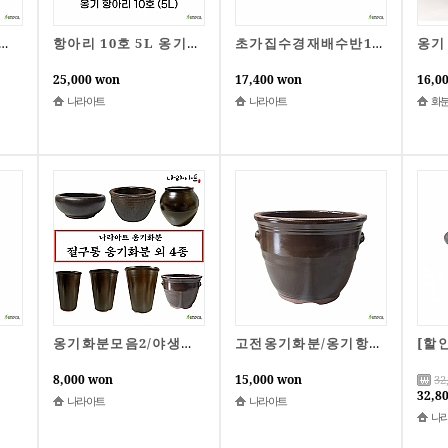
분 4종세트/화분//국산옹기화분/옹기/토분/나라아트
항아리 10호 5L 옹기항아리 전통항아리 옹기 김치독 쌀독 소금 된장 고추장 나라아트
초가집수경재배수반1호/수반/어항/옹기/수경재배/테라리움수반/나라아트
25,000 won
17,400 won
16,0
나라아트
나라아트
화
옹기화분모음2/야생화/다육/선물용/한국옹기/국산옹기/옹기화분/난화분/옹기/나라아트
고전옹기화분/옹기항아리/옹기/항아리/나라아트/옹기화분/화분/국산옹기
8,000 won
15,000 won
32
32,8
나라아트
나라아트
나