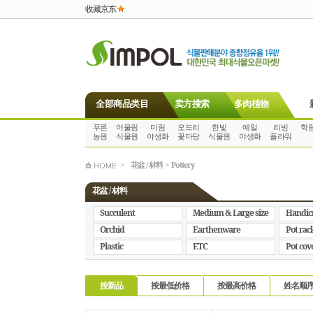
收藏京东
全部商品类目
卖方搜索
多肉植物
푸른
어울림
미림
오드리
한빛
예일
리빙
학
농원
식물원
야생화
꽃마당
식물원
야생화
플라워
>
花盆 / 材料
>
Pottery
花盆 / 材料
Succulent
Medium & Large size
Handic
Orchid
Earthenware
Pot rac
Plastic
ETC
Pot cov
按新品
按最低价格
按最高价格
姓名顺