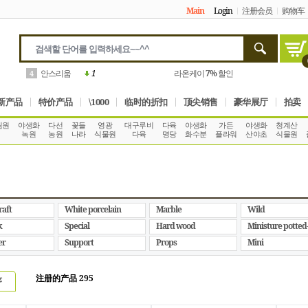
Main
Login
注册会员
购物车
고사리
1
꽃피는 길목
10%
할인
5
新产品
特价产品
\1000
临时的折扣
顶尖销售
豪华展厅
拍卖
림원
야생화
다선
꽃들
영광
대구루비
다육
야생화
가든
야생화
청계산
녹원
농원
나라
식물원
다육
명당
화수분
플라워
산야초
식물원
raft
White porcelain
Marble
Wild
k
Special
Hard wood
Ministure potted
er
Support
Props
Mini
注册的产品 295
序