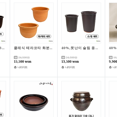
소담 미니 옹기화분 3개세트/B급/한정특가
클래식 테라코타 화분 2종(대/특대)/자체제작/국산토분
40%,못난이 슬림 옹기 화분 2종(소/중)/B급상품/리퍼상품/한정특가
24,500
원
24,500
원
16
15,500 won
13,500 won
9,90
나라아트
나라아트
나