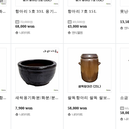
항아리 7호 15L
도자기난화분 모음/화분/도자기/풍란분/청자화분/도자기화분/난화분/나라아트
항아리 5호 33L 옹기항아리 전통항아리 옹기 김치독 쌀독 소금 된장 고추장 나라아트
13,5
72,000
원
49,500
원
68,000 won
43,000 won
앤
나라아트
앤식물원
항아리 9호 7L 옹기항아리 전통항아리 옹기 김치독 쌀독 소금 된장 고추장 나라아트
새싹옹기화분/화분/분재화분/옹기화분/플랜테리어/모종심기/분갈이/국산옹기/국산화분/다육화분/꽃화분/유약화분/나라아트
쌀독항아리 쌀독 쌀보관 잡곡보관 항아리 전통옹기 국산 자체제작 나라아트 국산옹기
7,900 won
58,000 won
65
58,0
나라아트
나라아트
나