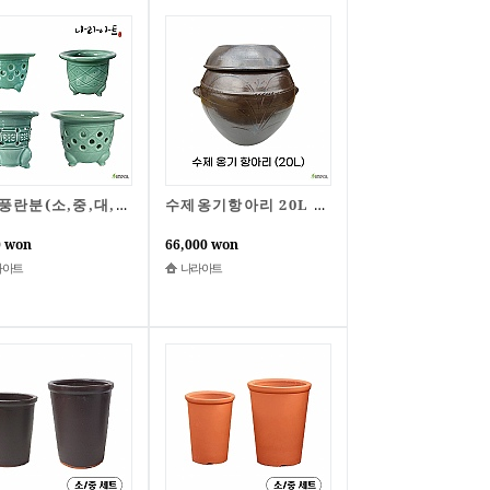
청자풍란분(소,중,대,특대)/화분/청자분/난분/도자기화분/도자기/국산청자/나라아트
수제옹기항아리 20L 옹기 전통항아리 김치독 쌀독 소금 된장 고추장 나라아트
0 won
66,000 won
라아트
나라아트