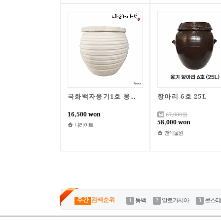
항아리 6호 25L
국화백자옹기1호 옹기 화분 토기 나라아트
16,500 won
67,000
원
58,000 won
나라아트
앤식물원
주간
검색순위
동백
알로카시아
몬스테