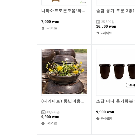
나라아트토분모음/화분/토분/국산옹기/토기화분/옹기/나라아트
슬림 
7,000 won
25,500
원
16,500 won
나라아트
나라아트
(나라아트) 못난이옹기화분 2종/B급상품/리퍼상품/한정특가
9,900 won
13,500
원
9,900 won
앤식물원
나라아트