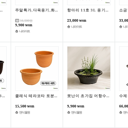
옹기 토분 2종(소/중)/자체제작/국산토분
주말특가,다육옹기,화분2종세트/다육옹기2p/옹기화분/다육화분/분재화분/플랜테리어/모종심기/분갈이/국산옹기/국산화분/꽃화분/유약화분/나라아트
항아리 11호 3L 옹기항아리 전통항아리 옹기 김치독 쌀독 소금 된장 고추장 나라아트
23,000 won
33,0
16,500
원
9,900 won
나라아트
나
나라아트
소담 미니 옹기화분 3개세트 / B급상품 / 한정특가
클래식 테라코타 토분 2종(대/특대)/자체제작/한정특가
못난이 초가집 어항수반 1호, 2호, B급 한정특가
15,500 won
9,900 won
66,0
앤식물원
앤식물원
앤