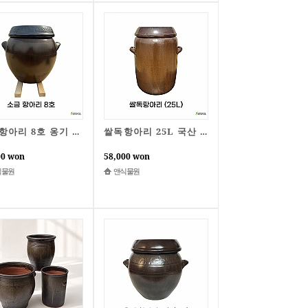
소금항아리 8호 옹기 국내 자체제작 소금보관 간수항아리 나라아트
쌀독항아리 25L 국산 자체제작
00 won
58,000 won
식물원
앤식물원