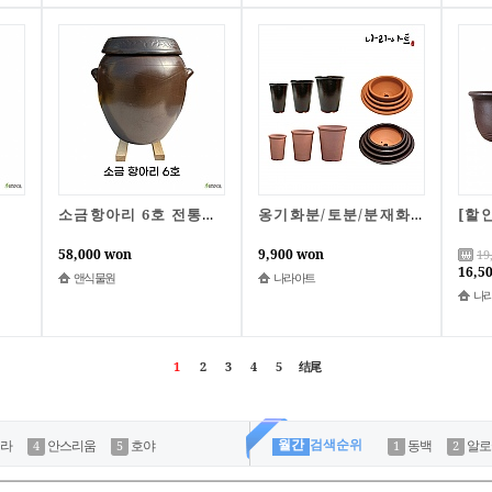
소금항아리 6호 전통옹기 국내 자체제작 소금보관 간수항아리 나라아트
옹기화분/토분/분재화분/긴화분/대형화분/국산옹기/꽃/나라아트
58,000 won
9,900 won
19
16,5
앤식물원
나라아트
나
1
2
3
4
5
结尾
월간
검색순위
라
안스리움
호야
동백
알로