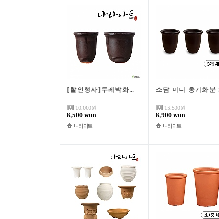
[할인행사]두레박화분 소,중세트국산화분/화분/옹기/나라아트
10,000
원
15,500
원
8,500 won
8,900 won
나라아트
나라아트