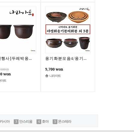
[할인행사]두레박옹기화분 대,특대세트/국산화분/국산옹기/화분/옹기/나라아트
옹기화분모음4/옹기화분/옹기/화분/수반/야생화/다육이/국산/모음/나라아트
9,700 won
,500
원
00 won
나라아트
라아트
카시아
안스리움
호야
몬스테라