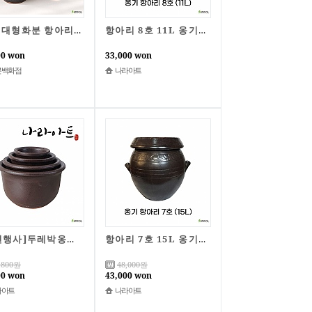
옹기 대형화분 항아리 중형 대형 국산 화분 거실 인테리어
항아리 8호 11L 옹기항아리 전통항아리 옹기 김치독 쌀독 소금 된장 고추장 나라아트
00 won
33,000 won
분백화점
나라아트
[할인행사]두레박옹기화분 4종세트/국산옹기/국산화분/화분/옹기/나라아트
항아리 7호 15L 옹기항아리 전통항아리 옹기 김치독 쌀독 소금 된장 고추장 나라아트
,800
원
48,000
원
00 won
43,000 won
라아트
나라아트