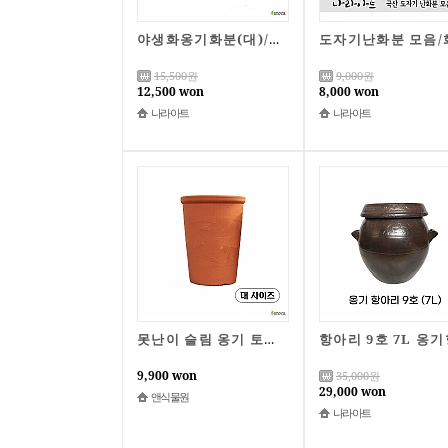
야생화옹기화분(대)/화분/다육화분/옹기화분/분재화분
15,500
원
9,000
원
12,500 won
8,000 won
나라아트
나라아트
못난이 슬림 옹기 토분 대/B급상품/한정특가
9,900 won
35,000
원
29,000 won
앤식물원
나라아트