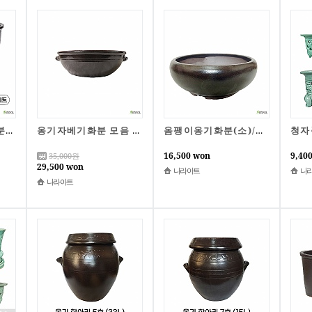
클래식 테라코타 화분 2종(대/특대)/자체제작/한정특가
옹기자베기화분 모음 대형화분 옹기화분 나라아트
옴팽이옹기화분(소)/항아리/국산옹기/옴팽이/나라아트/옹기/화분/옹기화분/수반/국산
16,500 won
9,40
35,000
원
29,500 won
나라아트
나
나라아트