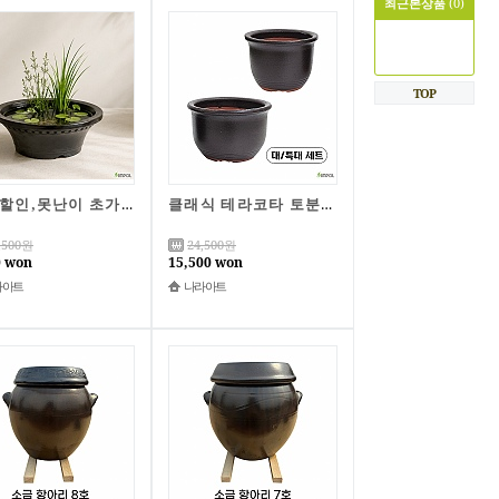
최근본상품
(0)
TOP
40%할인,못난이 초가집 어항수반 1호, 2호, B급 30개 한정 특가
클래식 테라코타 토분 2종(대/특대)/자체제작/국산토분
,500
원
24,500
원
0 won
15,500 won
라아트
나라아트