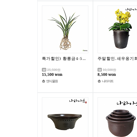
특가할인) 황룡금4-5촉/난/동양란/화분/나라아트
25,500
원
10,500
원
15,500 won
8,500 won
앤식물원
나라아트