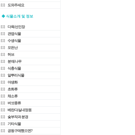
도와주세요
◆ 식물소개 및 정보
다육/선인장
관엽식물
수생식물
모든난
허브
분재/나무
식충식물
알뿌리식물
야생화
초화류
채소류
버섯종류
베란다/실내정원
숯부작과 분경
기타식물
공동구매했으면?