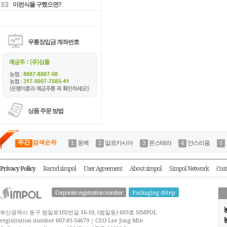
이런식물 구했으면?
무통장입금 계좌번호
상품 주문 방법
주간
검색순위
동백
알로카시아
몬스테라
안스리움
Privacy Policy
Barnd simpol
User Agreement
About simpol
Simpol Network
Cust
Corporate registration number
Packaging 4Step
부산광역시 동구 범일로102번길 16-10, (범일동) 603호 SIMPOL
농
registration number 607-81-54679 | CEO Lee Jong Min