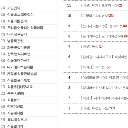
11
【버섯】비개인오후의 버섯 (
2
)
가입인사
식물 초보 길라잡이
10
【고향의】싸리버섯 (
23
)
식물이름 문의
9
【산에서 나는 버섯】 능이 버섯 (
6
)
우리집 어울리는 식물상담
나의 생육일기
8
【느타리버섯】느타리버섯재배 (
8
)
병충해 관련
7
【버섯】버섯 (
2
)
화분 분갈이관련
삽목/번식/재배법
6
【같이 알고지내자구요】버섯이란 
식물에 대한 생각
내가 좋아하는식물
5
【독버섯】독버섯... (
2
)
계절별 식물관리 방법
4
【이름모를 흰 버섯】작고 흰 버섯 (
식물별 관리 방법
식물추천해주세요!
3
【영지버섯】산에 갔다가 하나 건졌
톡톡!사랑방
2
【버섯...】저기 버섯이 어디서 파는지
식물뉴스
깜딱이벤트
1
【버섯】버섯맞나요?? (
7
)
자유게시판
요리/음식코너
식물갤러리