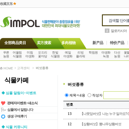
收藏京东
알로카시아
2
全部商品类目
卖方搜索
多肉植物
新产品
特价产品
푸른
어울림
미림
오드리
한빛
예일
리빙
학림원
야생화
다선
꽃
농원
식물원
야생화
꽃마당
식물원
야생화
플라워
녹원
농원
나
> 고객센터 >
버섯종류
식물카페
버섯종류
◆ 심폴 알림이+이벤트
제목+내용
작성자
판매자이벤트+새소식
번호
심폴에서 알립니다
13
【나뭇잎버섯】나는 누구 일까요? (
생생 구매후기
12
【상황버섯】뽕나무상황버섯
◆ 식물 커뮤니티