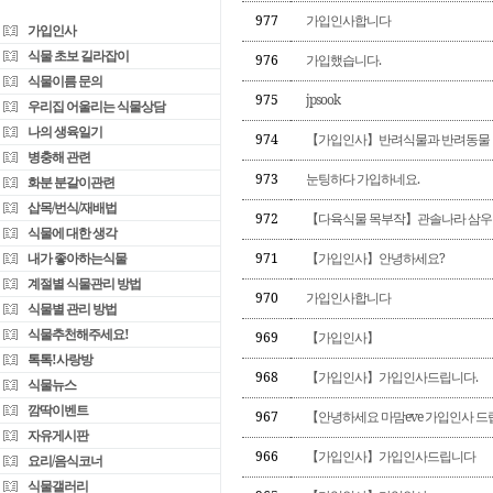
977
가입인사합니다
가입인사
식물 초보 길라잡이
976
가입했습니다.
식물이름 문의
975
jpsook
우리집 어울리는 식물상담
나의 생육일기
974
【가입인사】반려식물과 반려동물
병충해 관련
973
눈팅하다 가입하네요.
화분 분갈이관련
삽목/번식/재배법
972
【다육식물 목부작】관솔나라 삼우리빙
식물에 대한 생각
내가 좋아하는식물
971
【가입인사】안녕하세요?
계절별 식물관리 방법
970
가입인사합니다
식물별 관리 방법
식물추천해주세요!
969
【가입인사】
톡톡!사랑방
968
【가입인사】가입인사드립니다.
식물뉴스
깜딱이벤트
967
【안녕하세요 마맘eve 가입인사 드립
자유게시판
966
【가입인사】가입인사드립니다
요리/음식코너
식물갤러리