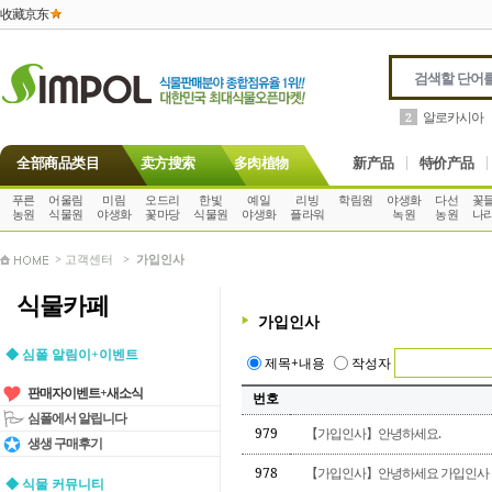
收藏京东
알로카시아
2
全部商品类目
卖方搜索
多肉植物
新产品
特价产品
푸른
어울림
미림
오드리
한빛
예일
리빙
학림원
야생화
다선
꽃
농원
식물원
야생화
꽃마당
식물원
야생화
플라워
녹원
농원
나
> 고객센터 >
가입인사
식물카페
가입인사
◆ 심폴 알림이+이벤트
제목+내용
작성자
판매자이벤트+새소식
번호
심폴에서 알립니다
979
【가입인사】안녕하세요.
생생 구매후기
978
【가입인사】안녕하세요 가입인사 
◆ 식물 커뮤니티