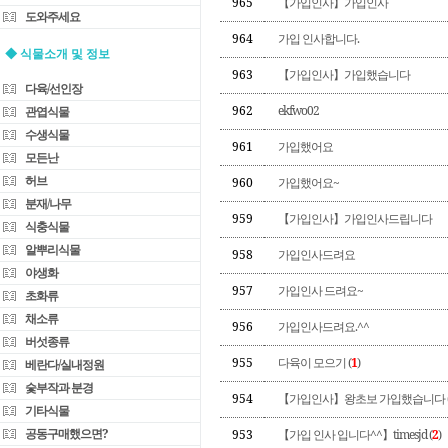
965
【가입인사】가입인사
도와주세요
964
가입 인사합니다.
◆ 식물소개 및 정보
963
【가입인사】가입했습니다
다육/선인장
962
ekfwo02
관엽식물
수생식물
961
가입했어요
모든난
허브
960
가입했어요~
분재/나무
959
【가입인사】가입인사드립니다
식충식물
알뿌리식물
958
가입인사드려요
야생화
957
가입인사 드려요~
초화류
채소류
956
가입인사드려요.^^
버섯종류
955
다육이 모으기 (
1
)
베란다/실내정원
숯부작과 분경
954
【가입인사】왕초보 가입했습니다 
기타식물
공동구매했으면?
953
【가입 인사 입니다^^】timesjd (
2
)