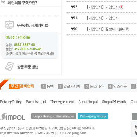
이런식물 구했으면?
952
【가입인사】가입인사 (
1
)
951
【가입인사】가입인사
무통장입금 계좌번호
950
【가입인사】꽃보다이쁜다육
상품 주문 방법
주간
검색순위
동백
알로카시아
몬스테라
안스리움
Privacy Policy
Barnd simpol
User Agreement
About simpol
Simpol Network
Cust
Corporate registration number
Packaging 4Step
부산광역시 동구 범일로102번길 16-10, (범일동) 603호 SIMPOL
농
registration number 607-81-54679 | CEO Lee Jong Min