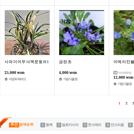
사파이어무늬맥문동H1
금란초
25,000 won
4,000 won
16,000
원
12,000 won
야생화 헤세드
가람식물원
가람식물원
1
2
3
주간
검색순위
동백
알로카시아
몬스테라
안스리움