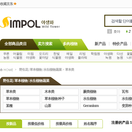
收藏京东
안스리움
6
全部商品类目
卖方搜索
多肉植物
新产品
特价产品
푸른
어울림
미림
오드리
한빛
예일
리빙
학림원
야생화
다선
꽃
농원
식물원
야생화
꽃마당
식물원
야생화
플라워
녹원
농원
나
>
野生花 / 草本植物 / 水生植物/蔬菜
>
草本类
野生花 / 草本植物 / 水生植物/蔬菜
草本类
木本类
蕨类植物
瓦韦
草本植物
草本植物 种子
水生植物
水生植
某種
山茶
Geranium
变异种
注册的产品 11
按新品
按最低价格
按最高价格
姓名顺序