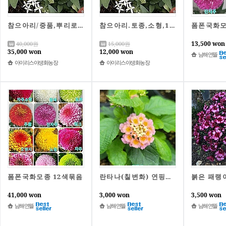
참으아리/중품,뿌리로번식.
참으아리.토종,소형,1폿당
13,500 won
40,000
원
15,000
원
35,000 won
12,000 won
남해연뜰
아이리스야생화농장
아이리스야생화농장
폼폰국화모종 12색묶음
붉은 패랭
란타나(칠변화) 연핑크색
41,000 won
3,000 won
3,500 won
남해연뜰
남해연뜰
남해연뜰