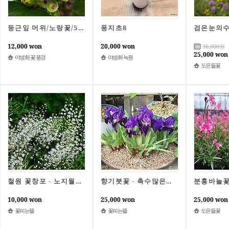
풍지초8
둥근잎 머위/노랑꽃/5촉/노지월동/묵은주/동일상품배송
12,000 won
20,000 won
30,000
원
25,000 won
야생화 꽃 풍경
야생화 녹원
도은들꽃
철원 꽃창포 - 노지월동가능
향기붓꽃 - 촉수많은상품, 노지월동가능
10,000 won
25,000 won
25,000 won
꽃피는뜰
꽃피는뜰
도은들꽃