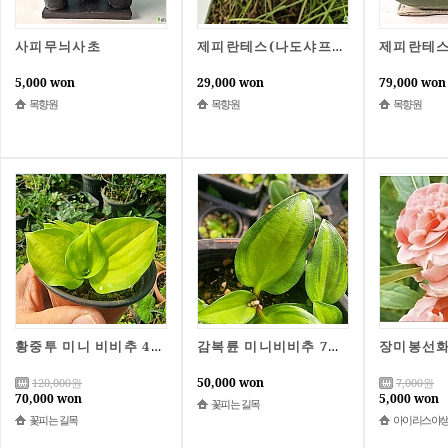
사피무늬사초
제피란테스(나도샤프란) 선셋
5,000 won
29,000 won
79,000 won
목향원
목향원
목향원
장미봉선화
황중투 미니 비비추 4촉 본품배송
감복륜 미니비비추 7촉 본품배송
50,000 won
120,000
원
7,000
원
70,000 won
5,000 won
꽃피는 길목
꽃피는 길목
아이리스야