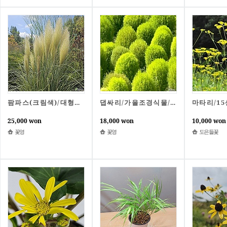
팜파스(크림색)/대형그라스/카페정원/가을조경/중품/꽃영
댑싸리/가을조경식물/카페정원조경/중품2개셋트/꽃영
25,000 won
18,000 won
10,000 won
꽃영
꽃영
도은들꽃