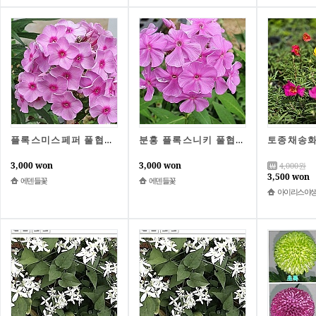
플록스미스페퍼 풀협죽도 노지월동 다년초
분홍 플록스니키 풀협죽도 노지월동 다년초
3,000 won
3,000 won
4,000
원
3,500 won
에덴들꽃
에덴들꽃
아이리스야