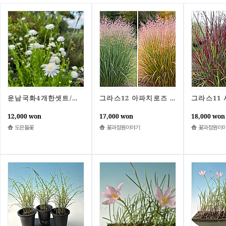
운남국화4개한셋트/운남소국/소품/가새쑥부쟁이/그라스갈대와어울리는식물/도은들꽃
그라스12 아파치로즈 / 20cm포트 대품 / 억새 가을정원 관상용억새 인테리어그라스 다년생 조경식물 / 그라스 사초전문 팜 꽃과정원이야기
12,000 won
17,000 won
18,000 won
도은들꽃
꽃과정원이야기
꽃과정원이