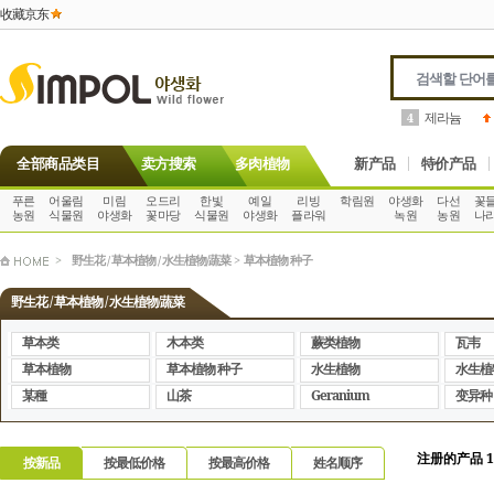
收藏京东
호야
2
5
全部商品类目
卖方搜索
多肉植物
新产品
特价产品
푸른
어울림
미림
오드리
한빛
예일
리빙
학림원
야생화
다선
꽃
농원
식물원
야생화
꽃마당
식물원
야생화
플라워
녹원
농원
나
>
野生花 / 草本植物 / 水生植物/蔬菜
>
草本植物 种子
野生花 / 草本植物 / 水生植物/蔬菜
草本类
木本类
蕨类植物
瓦韦
草本植物
草本植物 种子
水生植物
水生植
某種
山茶
Geranium
变异种
注册的产品 1
按新品
按最低价格
按最高价格
姓名顺序