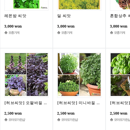
레몬밤 씨앗
딜 씨앗
혼합상추 
3,000 won
3,000 won
3,000 won
모종가게
모종가게
모종가게
[허브씨앗] 오팔바질 20립
[허브씨앗] 미니바질 20립
2,500 won
2,500 won
2,500 won
모야모가든샵
모야모가든샵
모야모가든