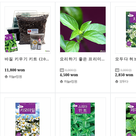
바질 키우기 키트 (200립) 과학 실험 식물 기르기 누구나 쉽게 책상 위의 텃밭 바질씨앗
요리하기 좋은 프리미엄 바질 씨앗 200립 레몬바질 바질씨
11,800 won
8,000
원
3,000
원
4,500 won
2,850 won
하늘e정원
하늘e정원
모두다