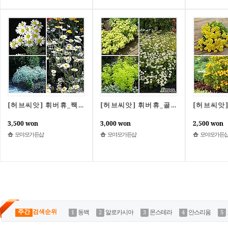
[허브씨앗] 휘버휴_짹팟 (스노우데이지) 50립
[허브씨앗] 휘버휴_골든모스 (Golden Feverfew) 20립
3,500 won
3,000 won
2,500 won
모야모가든샵
모야모가든샵
모야모가든
주간
검색순위
동백
알로카시아
몬스테라
안스리움