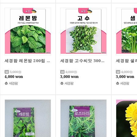
세경팜 레몬밤 200립 허브씨앗 종자 베란다텃밭 식물키우기
세경팜 고수씨앗 300립 허브키우기 베란다텃밭
5,000
원
4,000
원
4,000
원
4,000 won
3,000 won
3,000 won
세경팜
세경팜
세경팜