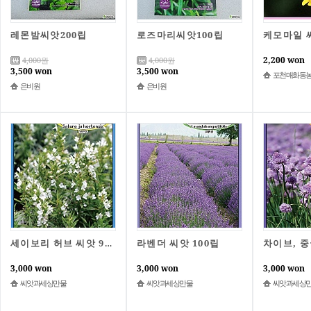
레몬밤씨앗200립
로즈마리씨앗100립
2,200 won
4,000
원
4,000
원
3,500 won
3,500 won
포천매화동
은비원
은비원
라벤더 씨앗 100립
세이보리 허브 씨앗 900립
3,000 won
3,000 won
3,000 won
씨앗과세상만물
씨앗과세상만물
씨앗과세상